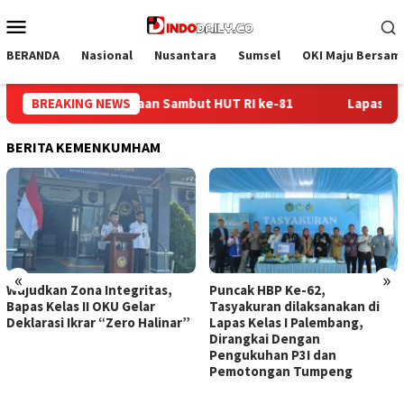
Loncat
Menu
ke
Mobile
konten
BERANDA
Nasional
Nusantara
Sumsel
OKI Maju Bersam
Lapas Sekayu Gandeng Kwarcab Muba Berikan Materi Dasar K
BREAKING NEWS
BERITA KEMENKUMHAM
«
»
Wujudkan Zona Integritas,
Puncak HBP Ke-62,
Bapas Kelas II OKU Gelar
Tasyakuran dilaksanakan di
Deklarasi Ikrar “Zero Halinar”
Lapas Kelas I Palembang,
Dirangkai Dengan
Pengukuhan P3I dan
Pemotongan Tumpeng