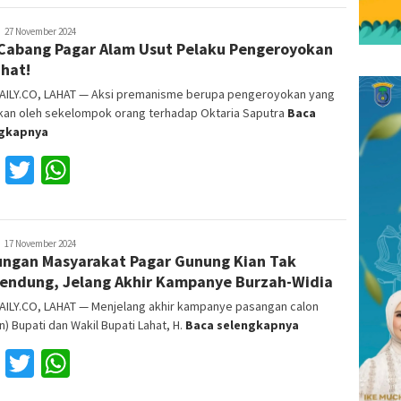
Reza
27 November 2024
Cabang Pagar Alam Usut Pelaku Pengeroyokan
ajri
ahat!
AILY.CO, LAHAT — Aksi premanisme berupa pengeroyokan yang
ukan oleh sekelompok orang terhadap Oktaria Saputra
Baca
ngkapnya
Facebook
Twitter
WhatsApp
Reza
17 November 2024
ngan Masyarakat Pagar Gunung Kian Tak
ajri
endung, Jelang Akhir Kampanye Burzah-Widia
AILY.CO, LAHAT — Menjelang akhir kampanye pasangan calon
n) Bupati dan Wakil Bupati Lahat, H.
Baca selengkapnya
Facebook
Twitter
WhatsApp