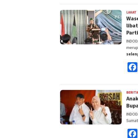
LAHAT
Wase
F
liba
Part
INDODA
merup
sele
BERITA
Anak
Bupa
INDODA
Sumate