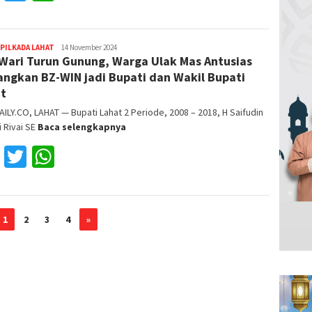
PILKADA LAHAT
Reza
14 November 2024
Wari Turun Gunung, Warga Ulak Mas Antusias
Fajri
ngkan BZ-WIN jadi Bupati dan Wakil Bupati
t
ILY.CO, LAHAT — Bupati Lahat 2 Periode, 2008 – 2018, H Saifudin
 Rivai SE
Baca selengkapnya
Facebook
Twitter
WhatsApp
1
2
3
4
»