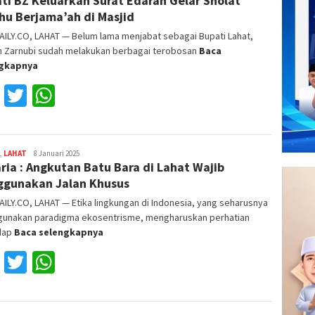
ti BZ Keluarkan Surat Edaran Gelar Sholat
hu Berjama’ah di Masjid
ILY.CO, LAHAT — Belum lama menjabat sebagai Bupati Lahat,
h Zarnubi sudah melakukan berbagai terobosan
Baca
ngkapnya
Facebook
Twitter
WhatsApp
,
LAHAT
Reza
8 Januari 2025
ria : Angkutan Batu Bara di Lahat Wajib
Fajri
gunakan Jalan Khusus
ILY.CO, LAHAT — Etika lingkungan di Indonesia, yang seharusnya
unakan paradigma ekosentrisme, mengharuskan perhatian
dap
Baca selengkapnya
Facebook
Twitter
WhatsApp