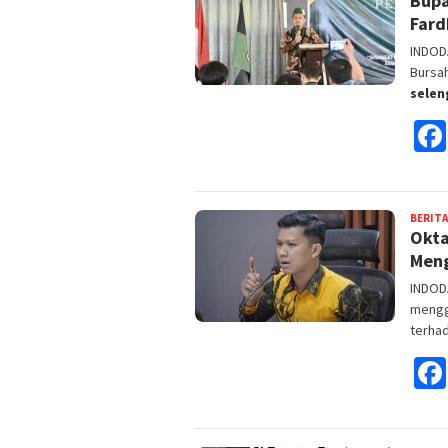
Bupa
Fard
INDODA
Bursa
sele
BERITA
Okta
Meng
INDODA
mengg
terha