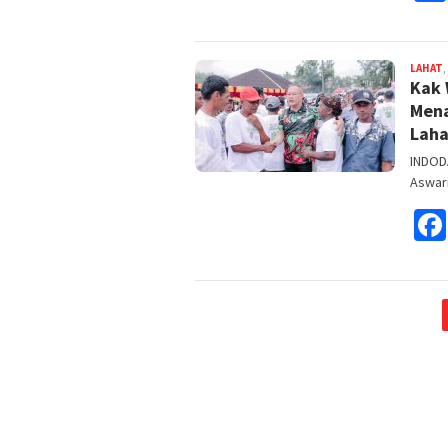
LAHAT
,
Kak 
Mena
Laha
INDODA
Aswari