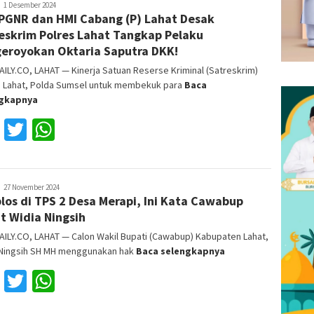
Reza
1 Desember 2024
PGNR dan HMI Cabang (P) Lahat Desak
ajri
eskrim Polres Lahat Tangkap Pelaku
eroyokan Oktaria Saputra DKK!
ILY.CO, LAHAT — Kinerja Satuan Reserse Kriminal (Satreskrim)
s Lahat, Polda Sumsel untuk membekuk para
Baca
ngkapnya
Facebook
Twitter
WhatsApp
Reza
27 November 2024
los di TPS 2 Desa Merapi, Ini Kata Cawabup
ajri
t Widia Ningsih
ILY.CO, LAHAT — Calon Wakil Bupati (Cawabup) Kabupaten Lahat,
 Ningsih SH MH menggunakan hak
Baca selengkapnya
Facebook
Twitter
WhatsApp