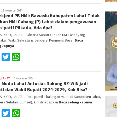
Reza
16 November 2024
kjend PB HMI: Bawaslu Kabupaten Lahat Tidak
ajri
tkan HMI Cabang (P) Lahat dalam pengawasan
isipatif Pilkada, Ada Apa?
ILY.CO, LAHAT — Oktaria Saputra Tokoh HMI Lahat yang
akan Wakil Sekretaris Jenderal Pengurus Besar
Baca
ngkapnya
Facebook
Twitter
WhatsApp
,
LAHAT
Reza
14 November 2024
 Muda Lahat Antusias Dukung BZ-WIN jadi
Fajri
ti dan Wakil Bupati 2024-2029, Kok Bisa?
ILY.CO, LAHAT — Para pemilih kalangan muda di Kabupaten Lahat,
ra Selatan (Sumsel), kini dihadapkan
Baca selengkapnya
Facebook
Twitter
WhatsApp