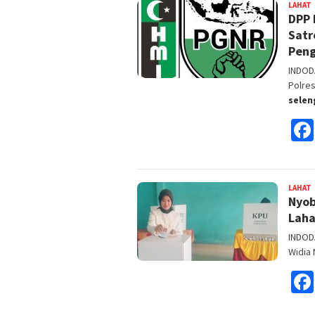
LAHAT
DPP 
F
Satr
Peng
INDODA
Polre
sele
LAHAT
Nyob
F
Laha
INDODA
Widia