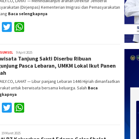
ILY.CO, LAHAT — Menindaklanjuti arahan Direktur Jenderal
yarakatan (Dirjenpas) Kementerian Imigrasi dan Pemasyarakatan
ntang
Baca selengkapnya
Facebook
Twitter
WhatsApp
SUMSEL
Reza
9 April 2025
wisata Tanjung Sakti Diserbu Ribuan
Fajri
unjung Pasca Lebaran, UMKM Lokal Ikut Panen
kah
ILY.CO, LAHAT — Libur panjang Lebaran 1446 Hijriah dimanfaatkan
rakat untuk berwisata bersama keluarga. Salah
Baca
ngkapnya
Facebook
Twitter
WhatsApp
Reza
19 Maret 2025
ajri