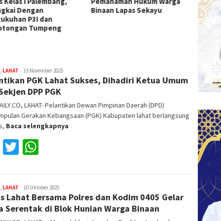
ahaman Hukum Warga
I Palembang
Laksa
aan Lapas Sekayu
,
LAHAT
Reza
15 November 2025
ntikan PGK Lahat Sukses, Dihadiri Ketua Umum
Fajri
Sekjen DPP PGK
ILY.CO, LAHAT- Pelantikan Dewan Pimpinan Daerah (DPD)
mpulan Gerakan Kebangsaan (PGK) Kabupaten lahat berlangsung
s,
Baca selengkapnya
Facebook
Twitter
WhatsApp
,
LAHAT
Reza
10 Oktober 2025
s Lahat Bersama Polres dan Kodim 0405 Gelar
Fajri
a Serentak di Blok Hunian Warga Binaan