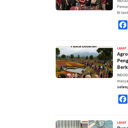
INDODA
Pemas
RI te
LAHAT
,
Agro
Peng
Ber
INDODA
masya
sele
LAHAT
F