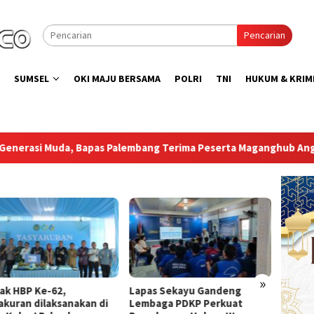
Pencarian
SUMSEL
OKI MAJU BERSAMA
POLRI
TNI
HUKUM & KRIM
alembang Terima Peserta Maganghub Angkatan 2 batch 1 Tahun 2
»
as Sekayu Gandeng
Direktur indodaily.co Hadiri
Duku
baga PDKP Perkuat
Peresmian SAE di Rutan Kelas
Panga