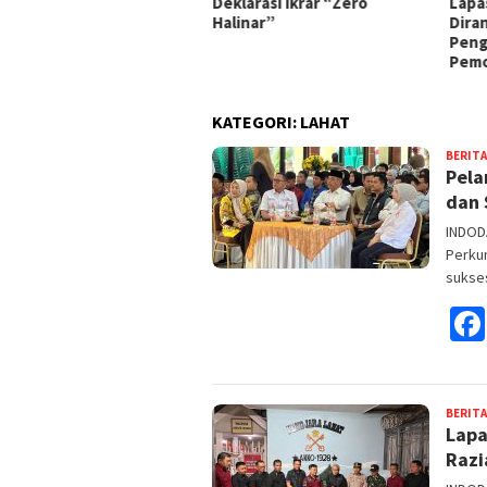
klarasi Ikrar “Zero
Lapas Kelas I Palembang,
Pem
linar”
Dirangkai Dengan
Bin
Pengukuhan P3I dan
Pemotongan Tumpeng
KATEGORI:
LAHAT
BERITA
Pela
dan 
INDODA
Perku
sukse
BERITA
Lapa
Razi