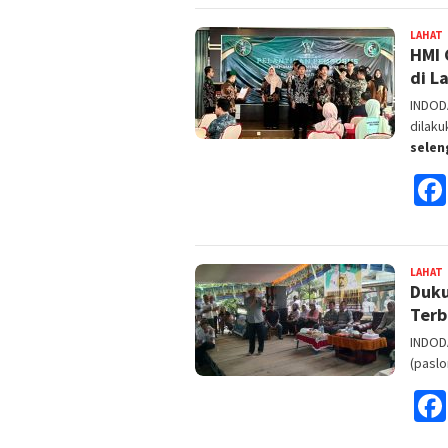
LAHAT
HMI 
F
di L
INDOD
dilak
sele
LAHAT
Duku
F
Terb
INDOD
(paslo