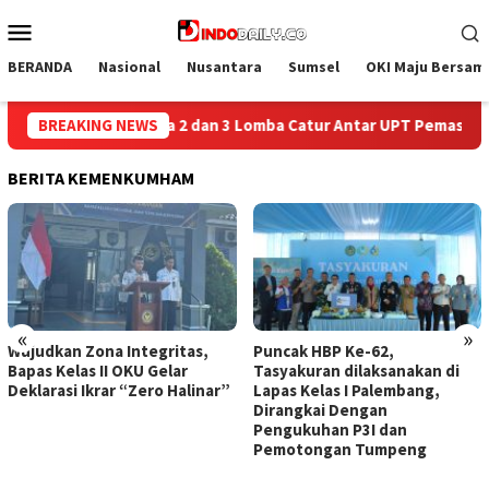
Loncat
Menu
ke
Mobile
konten
BERANDA
Nasional
Nusantara
Sumsel
OKI Maju Bersam
ur Antar UPT Pemasyarakatan se-Palembang Raya
BREAKING NEWS
Semarak 
BERITA KEMENKUMHAM
«
»
Wujudkan Zona Integritas,
Puncak HBP Ke-62,
Bapas Kelas II OKU Gelar
Tasyakuran dilaksanakan di
Deklarasi Ikrar “Zero Halinar”
Lapas Kelas I Palembang,
Dirangkai Dengan
Pengukuhan P3I dan
Pemotongan Tumpeng