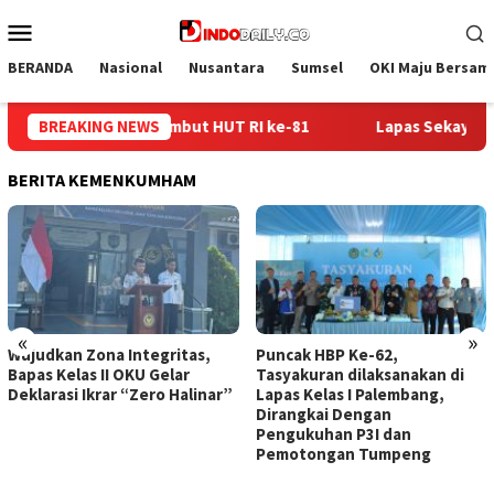
Loncat
Menu
ke
Mobile
konten
BERANDA
Nasional
Nusantara
Sumsel
OKI Maju Bersam
 Sekayu Gandeng Kwarcab Muba Berikan Materi Dasar Kepramuka
BREAKING NEWS
BERITA KEMENKUMHAM
«
»
kan Zona Integritas,
Puncak HBP Ke-62,
Lapas
Kelas II OKU Gelar
Tasyakuran dilaksanakan di
Lemba
asi Ikrar “Zero Halinar”
Lapas Kelas I Palembang,
Pema
Dirangkai Dengan
Binaa
Pengukuhan P3I dan
Pemotongan Tumpeng