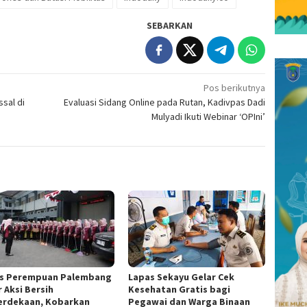
SEBARKAN
Pos berikutnya
ssal di
Evaluasi Sidang Online pada Rutan, Kadivpas Dadi
Mulyadi Ikuti Webinar ‘OPIni’
s Perempuan Palembang
Lapas Sekayu Gelar Cek
 Aksi Bersih
Kesehatan Gratis bagi
rdekaan, Kobarkan
Pegawai dan Warga Binaan