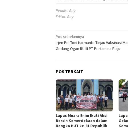
Penulis: Ray
Editor: Ray
Navigasi
Pos sebelumnya
Irjen Pol Toni Harmanto Tinjau Vaksinasi Ma
pos
Gedung Ogan RU III PT Pertamina Plaju
POS TERKAIT
Lapas Muara Enim Ikuti Aksi
Lapa
Bersih Kemerdekaan dalam
Gelar
Rangka HUT ke-81 Republik
Keme