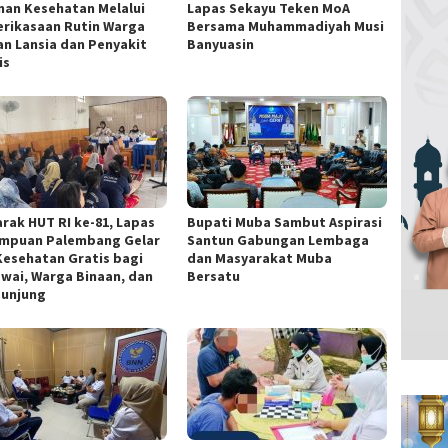
nan Kesehatan Melalui
Lapas Sekayu Teken MoA
rikasaan Rutin Warga
Bersama Muhammadiyah Musi
an Lansia dan Penyakit
Banyuasin
is
rak HUT RI ke-81, Lapas
Bupati Muba Sambut Aspirasi
mpuan Palembang Gelar
Santun Gabungan Lembaga
Kesehatan Gratis bagi
dan Masyarakat Muba
wai, Warga Binaan, dan
Bersatu
unjung