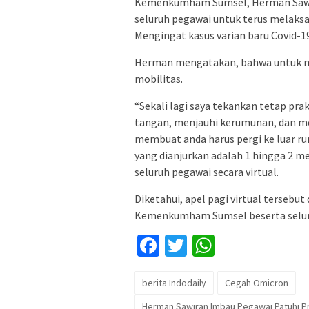
Kemenkumham Sumsel, Herman Sawi
seluruh pegawai untuk terus melaksa
Mengingat kasus varian baru Covid-1
Herman mengatakan, bahwa untuk m
mobilitas.
“Sekali lagi saya tekankan tetap pr
tangan, menjauhi kerumunan, dan me
membuat anda harus pergi ke luar ru
yang dianjurkan adalah 1 hingga 2 me
seluruh pegawai secara virtual.
Diketahui, apel pagi virtual tersebut
Kemenkumham Sumsel beserta selur
Facebook
Twitter
WhatsApp
berita Indodaily
Cegah Omicron
Herman Sawiran Imbau Pegawai Patuhi Pr