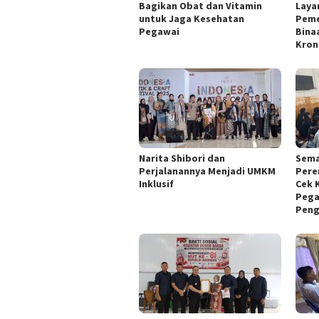
Bagikan Obat dan Vitamin
Laya
untuk Jaga Kesehatan
Peme
Pegawai
Bina
Kron
Narita Shibori dan
Sema
Perjalanannya Menjadi UMKM
Pere
Inklusif
Cek 
Pega
Peng