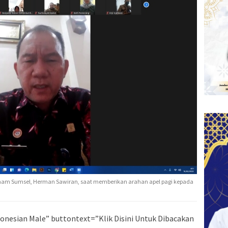
m Sumsel, Herman Sawiran, saat memberikan arahan apel pagi kepada
onesian Male” buttontext=”Klik Disini Untuk Dibacakan