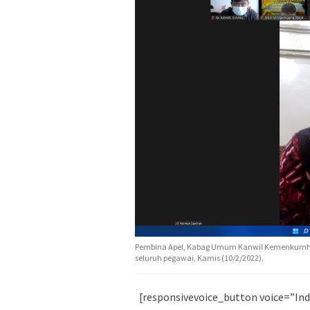
Pembina Apel, Kabag Umum Kanwil Kemenkumha
seluruh pegawai, Kamis (10/2/2022).
[responsivevoice_button voice=”Ind