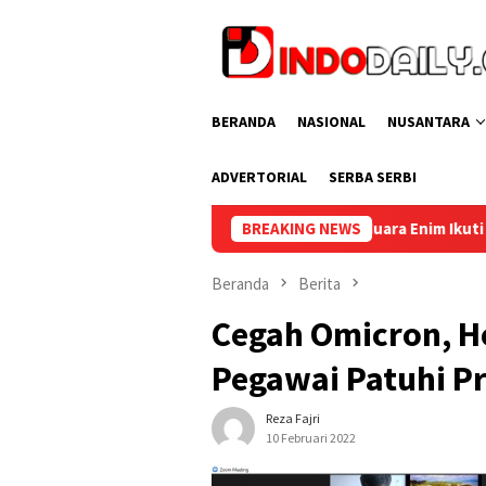
Loncat
ke
konten
BERANDA
NASIONAL
NUSANTARA
ADVERTORIAL
SERBA SERBI
Lapas Muara Enim Ikuti Aksi Bersih Kemerdekaan dalam
BREAKING NEWS
Beranda
Berita
Cegah Omicron, 
Pegawai Patuhi Pr
Reza Fajri
10 Februari 2022