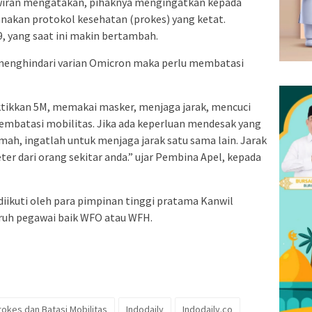
ran mengatakan, pihaknya mengingatkan kepada
nakan protokol kesehatan (prokes) yang ketat.
9, yang saat ini makin bertambah.
enghindari varian Omicron maka perlu membatasi
aktikkan 5M, memakai masker, menjaga jarak, mencuci
mbatasi mobilitas. Jika ada keperluan mendesak yang
mah, ingatlah untuk menjaga jarak satu sama lain. Jarak
ter dari orang sekitar anda.” ujar Pembina Apel, kepada
 diikuti oleh para pimpinan tinggi pratama Kanwil
uh pegawai baik WFO atau WFH.
okes dan Batasi Mobilitas
Indodaily
Indodaily.co