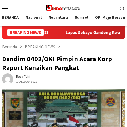
Loncat
Menu
ke
Mobile
konten
BERANDA
Nasional
Nusantara
Sumsel
OKI Maju Bersam
andeng Kwarcab Muba Berikan Materi Dasar Kepramukaan ke War
BREAKING NEWS
Beranda
BREAKING NEWS
Dandim 0402/OKI Pimpin Acara Korp
Raport Kenaikan Pangkat
Reza Fajri
1 Oktober 2021