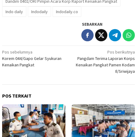
Dandim 0402/OKI Pimpin Acara Korp Raport Kenaikan Pangkat
Indo daily
Indodaily
Indodaily.co
SEBARKAN
Navigasi
Pos sebelumnya
Pos berikutnya
Korem 044/Gapo Gelar Syukuran
Pangdam Terima Laporan Korps
pos
Kenaikan Pangkat
Kenaikan Pangkat Pamen Kodam
Il/Sriwijaya
POS TERKAIT