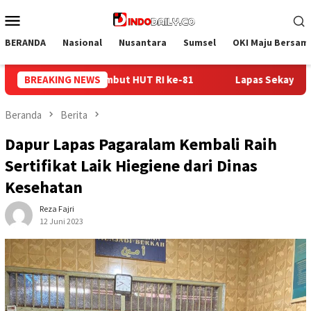
Loncat
Menu
ke
Mobile
konten
BERANDA
Nasional
Nusantara
Sumsel
OKI Maju Bersam
Lapas Sekayu Gandeng Kwarcab Muba Berikan Materi Dasar Ke
BREAKING NEWS
Beranda
Berita
Dapur Lapas Pagaralam Kembali Raih
Sertifikat Laik Hiegiene dari Dinas
Kesehatan
Reza Fajri
12 Juni 2023