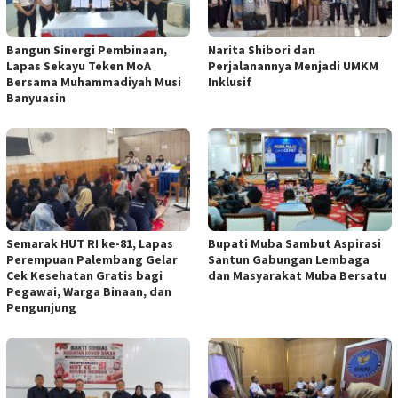
Bangun Sinergi Pembinaan,
Narita Shibori dan
Lapas Sekayu Teken MoA
Perjalanannya Menjadi UMKM
Bersama Muhammadiyah Musi
Inklusif
Banyuasin
Semarak HUT RI ke-81, Lapas
Bupati Muba Sambut Aspirasi
Perempuan Palembang Gelar
Santun Gabungan Lembaga
Cek Kesehatan Gratis bagi
dan Masyarakat Muba Bersatu
Pegawai, Warga Binaan, dan
Pengunjung