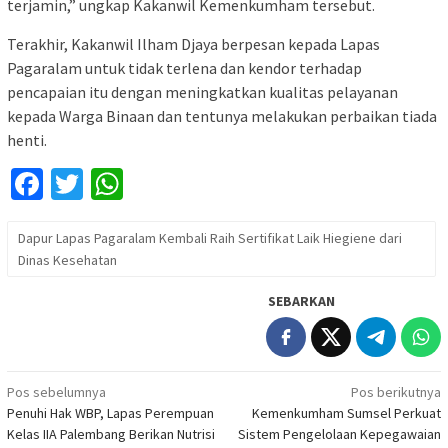
terjamin,” ungkap Kakanwil Kemenkumham tersebut.
Terakhir, Kakanwil Ilham Djaya berpesan kepada Lapas
Pagaralam untuk tidak terlena dan kendor terhadap
pencapaian itu dengan meningkatkan kualitas pelayanan
kepada Warga Binaan dan tentunya melakukan perbaikan tiada
henti.
Facebook
Twitter
WhatsApp
Dapur Lapas Pagaralam Kembali Raih Sertifikat Laik Hiegiene dari
Dinas Kesehatan
SEBARKAN
Navigasi
Pos sebelumnya
Pos berikutnya
Penuhi Hak WBP, Lapas Perempuan
Kemenkumham Sumsel Perkuat
pos
Kelas IIA Palembang Berikan Nutrisi
Sistem Pengelolaan Kepegawaian