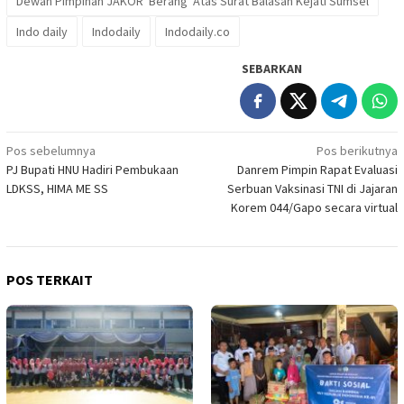
Dewan Pimpinan JAKOR 'Berang' Atas Surat Balasan Kejati Sumsel
Indo daily
Indodaily
Indodaily.co
SEBARKAN
Navigasi
Pos sebelumnya
Pos berikutnya
PJ Bupati HNU Hadiri Pembukaan
Danrem Pimpin Rapat Evaluasi
pos
LDKSS, HIMA ME SS
Serbuan Vaksinasi TNI di Jajaran
Korem 044/Gapo secara virtual
POS TERKAIT