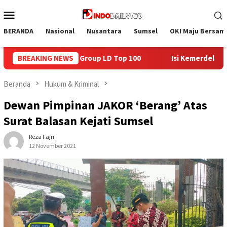
Loncat
Menu
ke
Mobile
konten
BERANDA
Nasional
Nusantara
Sumsel
OKI Maju Bersam
100
BREAKING NEWS
Isi Kemerdekaan dengan Kepedulian, Lapas Sekayu Be
Beranda
Hukum & Kriminal
Dewan Pimpinan JAKOR ‘Berang’ Atas
Surat Balasan Kejati Sumsel
Reza Fajri
12 November 2021