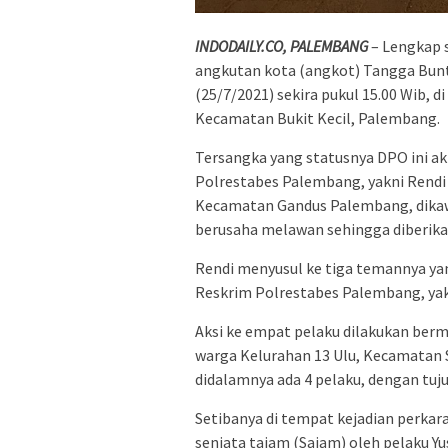
INDODAILY.CO, PALEMBANG
– Lengkap 
angkutan kota (angkot) Tangga Bunt
(25/7/2021) sekira pukul 15.00 Wib, d
Kecamatan Bukit Kecil, Palembang.
Tersangka yang statusnya DPO ini a
Polrestabes Palembang, yakni Rendi 
Kecamatan Gandus Palembang, dikaw
berusaha melawan sehingga diberikan
Rendi menyusul ke tiga temannya ya
Reskrim Polrestabes Palembang, yakni
Aksi ke empat pelaku dilakukan ber
warga Kelurahan 13 Ulu, Kecamatan
didalamnya ada 4 pelaku, dengan tuju
Setibanya di tempat kejadian perka
senjata tajam (Sajam) oleh pelaku Y