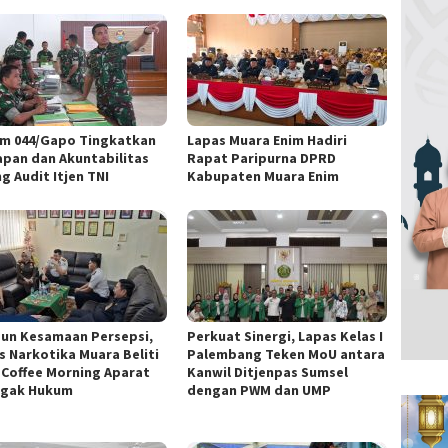
m 044/Gapo Tingkatkan
Lapas Muara Enim Hadiri
apan dan Akuntabilitas
Rapat Paripurna DPRD
g Audit Itjen TNI
Kabupaten Muara Enim
un Kesamaan Persepsi,
Perkuat Sinergi, Lapas Kelas I
s Narkotika Muara Beliti
Palembang Teken MoU antara
i Coffee Morning Aparat
Kanwil Ditjenpas Sumsel
gak Hukum
dengan PWM dan UMP