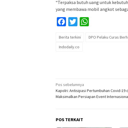
“Terpaksa butuh uang untuk kebutuha
yang membawa mobil angkot sebagai s
Facebook
Twitter
WhatsApp
Berita terkini
DPO Pelaku Curas Berh
Indodaily.co
Navigasi
Pos sebelumnya
Kapolri: Antisipasi Pertumbuhan Covid-19 
pos
Maksimalkan Persiapan Event Internasiona
POS TERKAIT