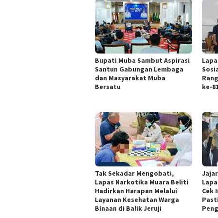
Bupati Muba Sambut Aspirasi
Lapa
Santun Gabungan Lembaga
Sosi
dan Masyarakat Muba
Rang
Bersatu
ke-8
Tak Sekadar Mengobati,
Jaja
Lapas Narkotika Muara Beliti
Lapa
Hadirkan Harapan Melalui
Cek I
Layanan Kesehatan Warga
Past
Binaan di Balik Jeruji
Pen