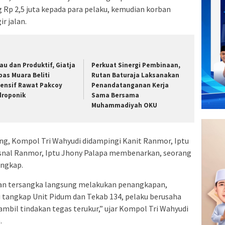
Rp 2,5 juta kepada para pelaku, kemudian korban
r jalan.
jau dan Produktif, Giatja
Perkuat Sinergi Pembinaan,
pas Muara Beliti
Rutan Baturaja Laksanakan
tensif Rawat Pakcoy
Penandatanganan Kerja
droponik
Sama Bersama
Muhammadiyah OKU
g, Kompol Tri Wahyudi didampingi Kanit Ranmor, Iptu
psnal Ranmor, Iptu Jhony Palapa membenarkan, seorang
angkap.
an tersangka langsung melakukan penangkapan,
i tangkap Unit Pidum dan Tekab 134, pelaku berusaha
mbil tindakan tegas terukur,” ujar Kompol Tri Wahyudi
.