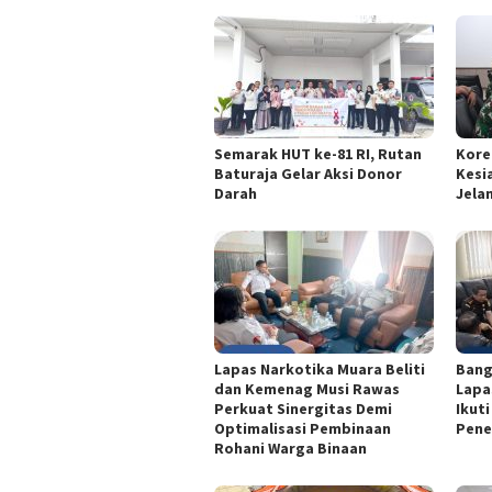
Semarak HUT ke-81 RI, Rutan
Kore
Baturaja Gelar Aksi Donor
Kesi
Darah
Jelan
Lapas Narkotika Muara Beliti
Bang
dan Kemenag Musi Rawas
Lapa
Perkuat Sinergitas Demi
Ikut
Optimalisasi Pembinaan
Pene
Rohani Warga Binaan