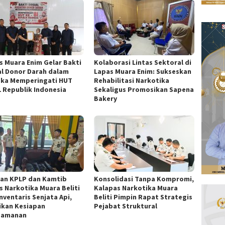
s Muara Enim Gelar Bakti
Kolaborasi Lintas Sektoral di
al Donor Darah dalam
Lapas Muara Enim: Sukseskan
ka Memperingati HUT
Rehabilitasi Narkotika
1 Republik Indonesia
Sekaligus Promosikan Sapena
Bakery
ran KPLP dan Kamtib
Konsolidasi Tanpa Kompromi,
s Narkotika Muara Beliti
Kalapas Narkotika Muara
nventaris Senjata Api,
Beliti Pimpin Rapat Strategis
ikan Kesiapan
Pejabat Struktural
gamanan