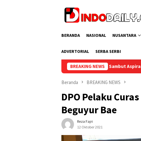
Loncat
ke
konten
BERANDA
NASIONAL
NUSANTARA
ADVERTORIAL
SERBA SERBI
Bupati Muba Sambut Aspirasi Santun Gabungan Lembaga dan
BREAKING NEWS
Beranda
BREAKING NEWS
DPO Pelaku Curas
Beguyur Bae
Reza Fajri
12 Oktober 2021