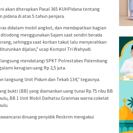
ini akan diterapkan Pasal 365 KUHPidana tentang
pidana di atas 5 tahun penjara.
uras didalam mobil angkot, dan mendapatkan bagian
n ditodong menggunakan Sajam saat sendiri berada
orang, sehingga saat korban takut lalu menyerahkan
iturunkan dijalan,” ucap Kompol Tri Wahyudi.
an langsung mendatangi SPKT Polrestabes Palembang
lami kerugian uang Rp 2,5 juta.
n langsung Unit Pidum dan Tekab 134,” tegasnya.
g bukti (BB) yang diamankan uang tunai Rp 75 ribu BB
ahulu, BB 1 Unit Mobil Daihatsu Granmax warna cokelat
hulu.
wawancarai diruang penyidik Reskrim mengakui