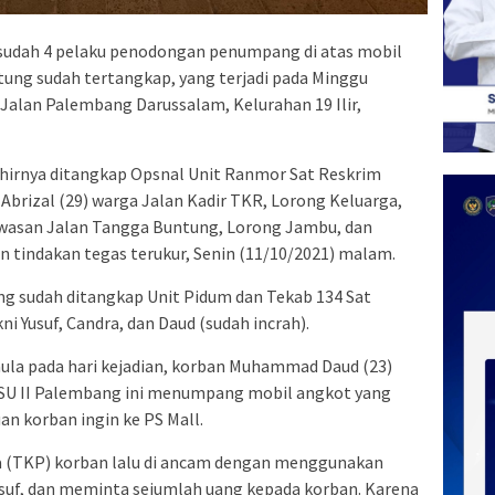
sudah 4 pelaku penodongan penumpang di atas mobil
ung sudah tertangkap, yang terjadi pada Minggu
i Jalan Palembang Darussalam, Kelurahan 19 Ilir,
khirnya ditangkap Opsnal Unit Ranmor Sat Reskrim
Abrizal (29) warga Jalan Kadir TKR, Lorong Keluarga,
asan Jalan Tangga Buntung, Lorong Jambu, dan
 tindakan tegas terukur, Senin (11/10/2021) malam.
ng sudah ditangkap Unit Pidum dan Tekab 134 Sat
 Yusuf, Candra, dan Daud (sudah incrah).
mula pada hari kejadian, korban Muhammad Daud (23)
 SU II Palembang ini menumpang mobil angkot yang
an korban ingin ke PS Mall.
ra (TKP) korban lalu di ancam dengan menggunakan
usuf, dan meminta sejumlah uang kepada korban. Karena