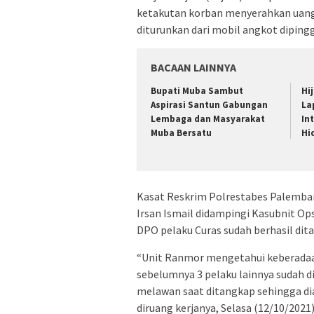
ketakutan korban menyerahkan uang 
diturunkan dari mobil angkot dipinggi
BACAAN LAINNYA
Bupati Muba Sambut
Hi
Aspirasi Santun Gabungan
La
Lembaga dan Masyarakat
In
Muba Bersatu
Hi
Kasat Reskrim Polrestabes Palemban
Irsan Ismail didampingi Kasubnit O
DPO pelaku Curas sudah berhasil dit
“Unit Ranmor mengetahui keberada
sebelumnya 3 pelaku lainnya sudah d
melawan saat ditangkap sehingga dia
diruang kerjanya, Selasa (12/10/2021)