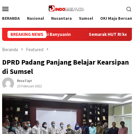
Loncat
Menu
ke
Mobile
konten
BERANDA
Nasional
Nusantara
Sumsel
OKI Maju Bersam
k HUT RI ke-81, Lapas Perempuan Palembang Gelar Cek Kesehata
BREAKING NEWS
Beranda
Featured
DPRD Padang Panjang Belajar Kearsipan
di Sumsel
Reza Fajri
23 Februari 2022