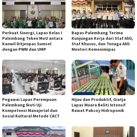
Perkuat Sinergi, Lapas Kelas I
Bapas Palembang Terima
Palembang Teken MoU antara
Kunjungan Kerja dari Staf Ahli,
Kanwil Ditjenpas Sumsel
Staf Khusus, dan Tenaga Ahli
dengan PWM dan UMP
Menteri Kemenimipas
Pegawai Lapas Perempuan
Hijau dan Produktif, Giatja
Palembang Ikuti Uji
Lapas Muara Beliti Intensif
Kompetensi Manajerial dan
Rawat Pakcoy Hidroponik
Sosial Kultural Metode CACT