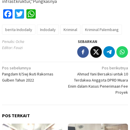
infrastkruktur,”Pungkasnya
Facebook
Twitter
WhatsApp
berita Indodaily
Indodaily
Kriminal
Kriminal Palembang
Penulis: Ocha
SEBARKAN
Editor: Fauzi
Navigasi
Pos sebelumnya
Pos berikutnya
Pangdam II/Swj Ikuti Rakornas
Ahmad Yani Bersaksi untuk 10
pos
Gulben Tahun 2022
Terdakwa Anggota DPRD Muara
Enim dalam Kasus Penerimaan Fee
Proyek
POS TERKAIT