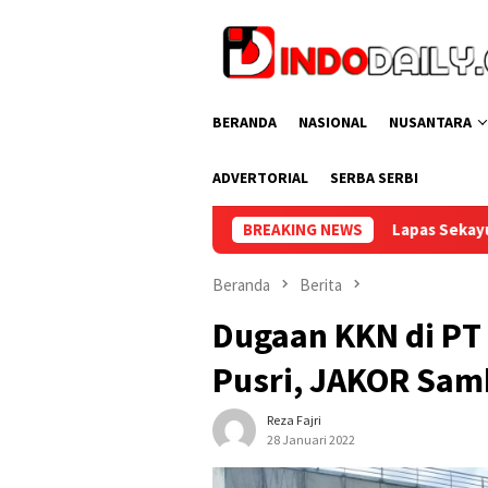
Loncat
ke
konten
BERANDA
NASIONAL
NUSANTARA
ADVERTORIAL
SERBA SERBI
Lapas Sekayu Gelar Cek Kesehatan Gratis ba
BREAKING NEWS
Beranda
Berita
Dugaan KKN di PT 
Pusri, JAKOR Sam
Reza Fajri
28 Januari 2022