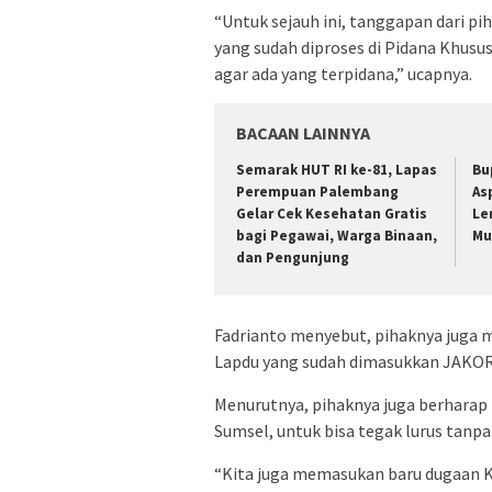
“Untuk sejauh ini, tanggapan dari p
yang sudah diproses di Pidana Khusus
agar ada yang terpidana,” ucapnya.
BACAAN LAINNYA
Semarak HUT RI ke-81, Lapas
Bu
Perempuan Palembang
As
Gelar Cek Kesehatan Gratis
Le
bagi Pegawai, Warga Binaan,
Mu
dan Pengunjung
Fadrianto menyebut, pihaknya juga 
Lapdu yang sudah dimasukkan JAKOR 
Menurutnya, pihaknya juga berharap
Sumsel, untuk bisa tegak lurus tanp
“Kita juga memasukan baru dugaan KK