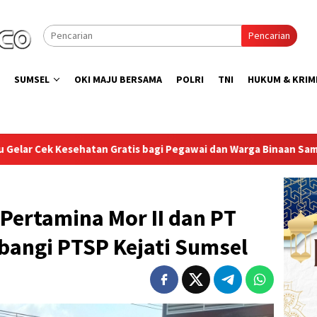
Pencarian
SUMSEL
OKI MAJU BERSAMA
POLRI
TNI
HUKUM & KRIM
gi Pegawai dan Warga Binaan Sambut HUT RI ke-81
Lapas 
Pertamina Mor II dan PT
bangi PTSP Kejati Sumsel