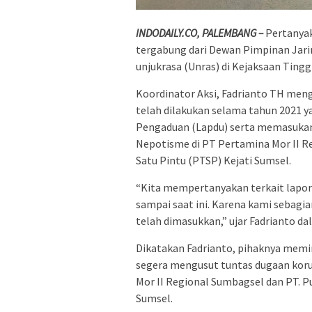
INDODAILY.CO, PALEMBANG –
Pertanya
tergabung dari Dewan Pimpinan Jari
unjukrasa (Unras) di Kejaksaan Tingg
Koordinator Aksi, Fadrianto TH men
telah dilakukan selama tahun 2021 
Pengaduan (Lapdu) serta memasukan 
Nepotisme di PT Pertamina Mor II R
Satu Pintu (PTSP) Kejati Sumsel.
“Kita mempertanyakan terkait laporan
sampai saat ini. Karena kami sebag
telah dimasukkan,” ujar Fadrianto dal
Dikatakan Fadrianto, pihaknya memin
segera mengusut tuntas dugaan koru
Mor II Regional Sumbagsel dan PT. Pu
Sumsel.