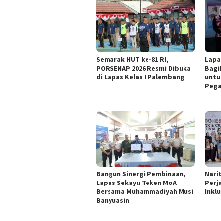
Semarak HUT ke-81 RI,
Lapa
PORSENAP 2026 Resmi Dibuka
Bagi
di Lapas Kelas I Palembang
untu
Pega
Bangun Sinergi Pembinaan,
Nari
Lapas Sekayu Teken MoA
Perj
Bersama Muhammadiyah Musi
Inklu
Banyuasin