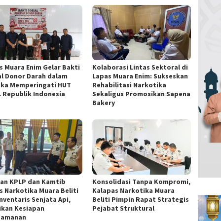
s Muara Enim Gelar Bakti
Kolaborasi Lintas Sektoral di
al Donor Darah dalam
Lapas Muara Enim: Sukseskan
ka Memperingati HUT
Rehabilitasi Narkotika
1 Republik Indonesia
Sekaligus Promosikan Sapena
Bakery
ran KPLP dan Kamtib
Konsolidasi Tanpa Kompromi,
s Narkotika Muara Beliti
Kalapas Narkotika Muara
nventaris Senjata Api,
Beliti Pimpin Rapat Strategis
ikan Kesiapan
Pejabat Struktural
gamanan