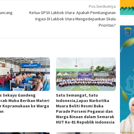
Pos berikutnya
Guncang
Ketua GP3A Lakbok Utara: Apakah Pembangunan
Irigasi DI Lakbok Utara Mengedepankan Skala
Prioritas?
s Sekayu Gandeng
Satu Semangat, Satu
cab Muba Berikan Materi
Indonesia,Lapas Narkotika
r Kepramukaan ke Warga
Muara Beliti Resmi Buka
an
Parade Porseni Pegawai dan
Warga Binaan dalam Semarak
HUT Ke-81 Republik Indonesia