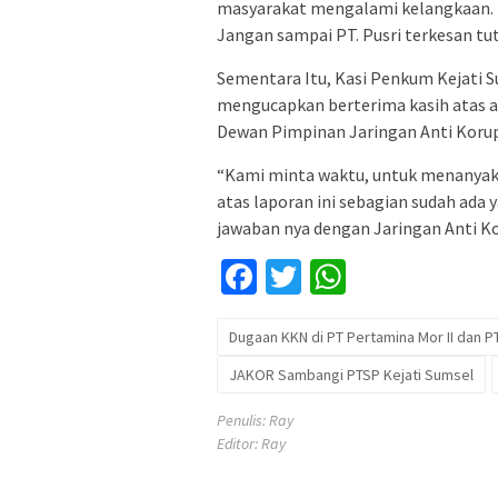
masyarakat mengalami kelangkaan. To
Jangan sampai PT. Pusri terkesan tu
Sementara Itu, Kasi Penkum Kejati 
mengucapkan berterima kasih atas a
Dewan Pimpinan Jaringan Anti Korup
“Kami minta waktu, untuk menanyak
atas laporan ini sebagian sudah ada 
jawaban nya dengan Jaringan Anti Ko
Facebook
Twitter
WhatsApp
Dugaan KKN di PT Pertamina Mor II dan PT
JAKOR Sambangi PTSP Kejati Sumsel
Penulis: Ray
Editor: Ray