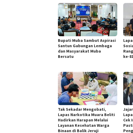
Bupati Muba Sambut Aspirasi
Lapa
Santun Gabungan Lembaga
Sosi
dan Masyarakat Muba
Rang
Bersatu
ke-8
Tak Sekadar Mengobati,
Jaja
Lapas Narkotika Muara Beliti
Lapa
Hadirkan Harapan Melalui
Cek I
Layanan Kesehatan Warga
Past
Binaan di Balik Jeruji
Pen