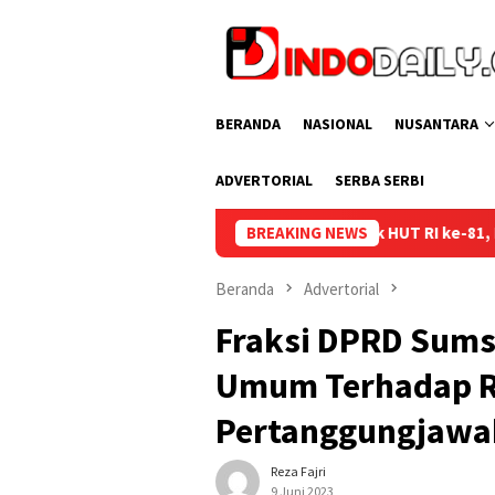
Loncat
ke
konten
BERANDA
NASIONAL
NUSANTARA
ADVERTORIAL
SERBA SERBI
Semarak HUT RI ke-81, Lapas Perempuan Palembang Gelar Cek K
BREAKING NEWS
Beranda
Advertorial
Fraksi DPRD Sum
Umum Terhadap 
Pertanggungjawa
Reza Fajri
9 Juni 2023