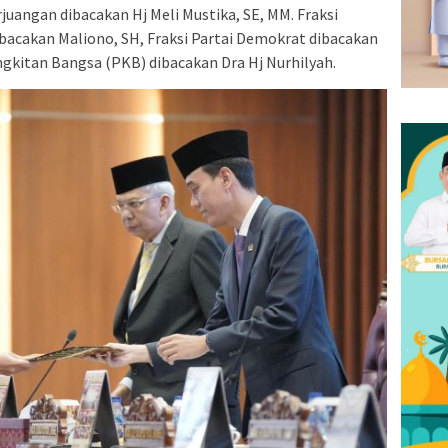
juangan dibacakan Hj Meli Mustika, SE, MM. Fraksi
ibacakan Maliono, SH, Fraksi Partai Demokrat dibacakan
angkitan Bangsa (PKB) dibacakan Dra Hj Nurhilyah.