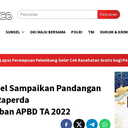
Pencarian
SUMSEL
OKI MAJU BERSAMA
POLRI
TNI
HUKUM & KRIM
esehatan Gratis bagi Pegawai, Warga Binaan, dan Pengunjung
sel Sampaikan Pandangan
Raperda
ban APBD TA 2022