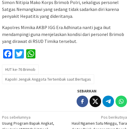
Simon Nitipia Mako Korps Brimob Polri, sekaligus personel
Satgas Nemangkawi yang sedang tidak sadarkan diri karena
penyakit Hepatitis yang dideritanya.
Kapolres Mimika AKBP IGG Era Adhinata nanti juga ikut
mendampingi guna menjelaskan kondisi dari personel Brimob
yang dirawat di RSUD Timika tersebut.
Facebook
Twitter
WhatsApp
HUT ke-76 Brimob
Kapolri Jenguk Anggota Tertembak saat Bertugas
SEBARKAN
Navigasi
Pos sebelumnya
Pos berikutnya
Usung Program Bapak Angkat,
Hasil Ngamen Satu Minggu, Tiara
pos