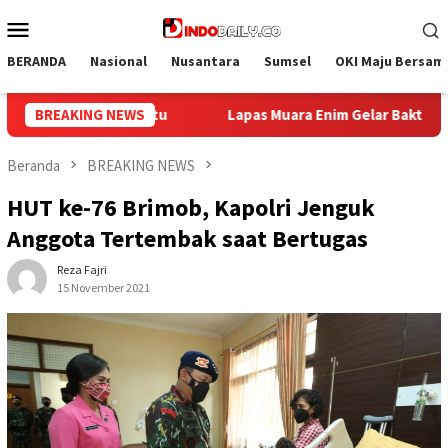
Loncat
Menu
ke
Mobile
konten
BERANDA
Nasional
Nusantara
Sumsel
OKI Maju Bersam
lar Bakti Sosial Donor Darah dalam Rangka Memperingati HUT ke-
BREAKING NEWS
Beranda
BREAKING NEWS
HUT ke-76 Brimob, Kapolri Jenguk
Anggota Tertembak saat Bertugas
Reza Fajri
15 November 2021