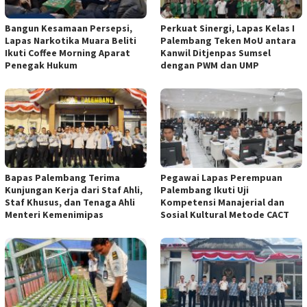
Bangun Kesamaan Persepsi,
Perkuat Sinergi, Lapas Kelas I
Lapas Narkotika Muara Beliti
Palembang Teken MoU antara
Ikuti Coffee Morning Aparat
Kanwil Ditjenpas Sumsel
Penegak Hukum
dengan PWM dan UMP
Bapas Palembang Terima
Pegawai Lapas Perempuan
Kunjungan Kerja dari Staf Ahli,
Palembang Ikuti Uji
Staf Khusus, dan Tenaga Ahli
Kompetensi Manajerial dan
Menteri Kemenimipas
Sosial Kultural Metode CACT