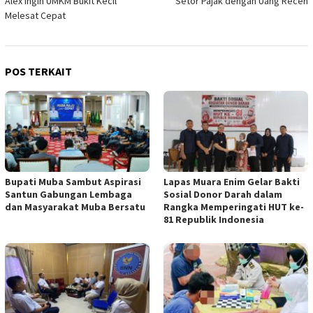
Alex Ingin UMKM Bukit Kecil
Setor Pajak dengan Uang Receh
Melesat Cepat
POS TERKAIT
Bupati Muba Sambut Aspirasi
Lapas Muara Enim Gelar Bakti
Santun Gabungan Lembaga
Sosial Donor Darah dalam
dan Masyarakat Muba Bersatu
Rangka Memperingati HUT ke-
81 Republik Indonesia