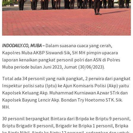
INDODAILY.CO, MUBA –
Dalam suasana cuaca yang cerah,
Kapolres Muba AKBP Siswandi Sik, SH MH pimpin upacara
laporan kenaikan pangkat personil polri dan ASN di Polres
Muba periode bulan Juni 2023, Jumat (30/06/2023).
Total ada 34 personil yang naik pangkat, 2 perwira dari pangkat
Inspektur polisi satu (Iptu) ke Ajun Komisaris Polisi (Akp) yaitu
Kapolsek Keluang Akp. Muhammad Kurniawan Azwar STrk dan
Kapolsek Bayung Lencir Akp. Bondan Try Hoetomo STK. Sik.
MH.
30 personil berpangkat Bintara dari Bripda ke Briptu 9 personil,
Briptu Brigadir 8 personil, Brigadir ke Bripka 1 personil, Bripka
ke Aipda Nihil, Aipda ke Aiptu 12 personil, sedangkan dan untuk