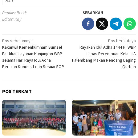
Penulis: Rendi
SEBARKAN
Editor: Ray
Navigasi
Pos sebelumnya
Pos berikutnya
Kakanwil Kemenkumham Sumsel
Rayakan Idul Adha 1444 H, WBP
pos
Pastikan Layanan Kunjungan WBP
Lapas Perempuan Kelas IIA
selama Hari Raya Idul Adha
Palembang Makan Rendang Daging
Berjalan Kondusif dan Sesuai SOP
Qurban
POS TERKAIT