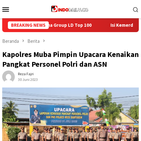
Loncat
Menu
ke
Mobile
konten
 100
BREAKING NEWS
Isi Kemerdekaan dengan Kepedulian, Lapas Sekayu B
Beranda
Berita
Kapolres Muba Pimpin Upacara Kenaikan
Pangkat Personel Polri dan ASN
Reza Fajri
30 Juni 2023