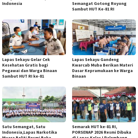
Indonesia
Semangat Gotong Royong
Sambut HUT Ke-81 RI
Lapas Sekayu Gelar Cek
Lapas Sekayu Gandeng
Kesehatan Gratis bagi
Kwarcab Muba Berikan Materi
Pegawai dan Warga Binaan
Dasar Kepramukaan ke Warga
Sambut HUT RI ke-81
Binaan
Satu Semangat, Satu
Semarak HUT ke-81 RI,
Indonesia,Lapas Narkotika
PORSENAP 2026 Resmi Dibuka
Muara Beliti Resmi Buka
di Lapas Kelas I Palembang