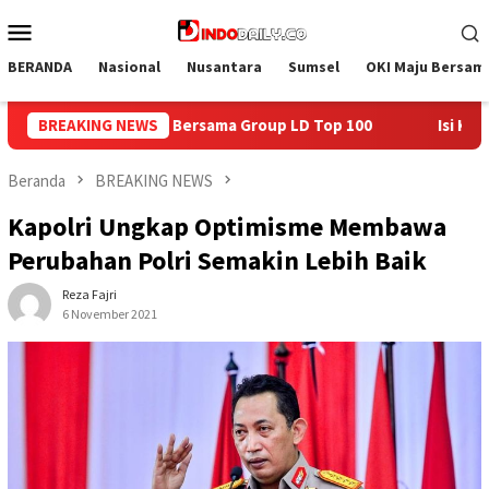
Loncat
Menu
ke
Mobile
konten
BERANDA
Nasional
Nusantara
Sumsel
OKI Maju Bersam
D Top 100
BREAKING NEWS
Isi Kemerdekaan dengan Kepedulian, Lapas Sek
Beranda
BREAKING NEWS
Kapolri Ungkap Optimisme Membawa
Perubahan Polri Semakin Lebih Baik
Reza Fajri
6 November 2021