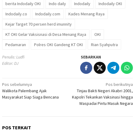
berita Indodaily OKI
Indo daily
Indodaily
Indodaily OKI
Indodaily.co
Indodaily.com
Kades Menang Raya
Kejar Target 70 persen herd imunnity
KT OKI Gelar Vaksisnasi di Desa Menang Raya
OKI
Pedamaran
Polres OKI Gandeng KT OKI
Rian Syahputra
Penulis: Ludfi
SEBARKAN
Editor: DJ
Navigasi
Pos sebelumnya
Pos berikutnya
Walikota Palembang Ajak
Tinjau Bakti Negeri Akabri 2001,
pos
Masyarakat Siap Siaga Bencana
Kapolri Tekankan Vaksinasi hingga
Waspadai Pintu Masuk Negara
POS TERKAIT