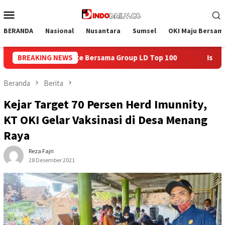
Loncat
Menu
ke
Mobile
konten
BERANDA
Nasional
Nusantara
Sumsel
OKI Maju Bersam
p LD Top 100
BREAKING NEWS
Isi Kemerdekaan dengan Kepedulian, Lapas 
Beranda
Berita
Kejar Target 70 Persen Herd Imunnity,
KT OKI Gelar Vaksinasi di Desa Menang
Raya
Reza Fajri
28 Desember 2021