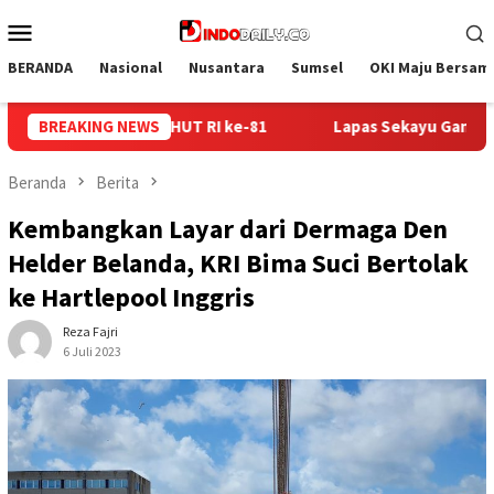
Loncat
Menu
ke
Mobile
konten
BERANDA
Nasional
Nusantara
Sumsel
OKI Maju Bersam
s Sekayu Gandeng Kwarcab Muba Berikan Materi Dasar Kepramuk
BREAKING NEWS
Beranda
Berita
Kembangkan Layar dari Dermaga Den
Helder Belanda, KRI Bima Suci Bertolak
ke Hartlepool Inggris
Reza Fajri
6 Juli 2023