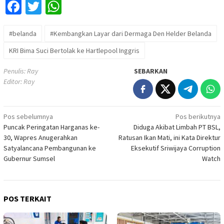
Facebook
Twitter
WhatsApp
#belanda
#Kembangkan Layar dari Dermaga Den Helder Belanda
KRI Bima Suci Bertolak ke Hartlepool Inggris
Penulis: Ray
SEBARKAN
Editor: Ray
Navigasi
Pos sebelumnya
Pos berikutnya
Puncak Peringatan Harganas ke-
Diduga Akibat Limbah PT BSL,
pos
30, Wapres Anugerahkan
Ratusan Ikan Mati, ini Kata Direktur
Satyalancana Pembangunan ke
Eksekutif Sriwijaya Corruption
Gubernur Sumsel
Watch
POS TERKAIT