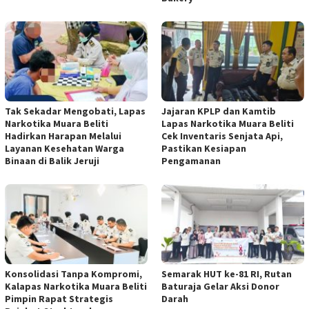
Tak Sekadar Mengobati, Lapas
Jajaran KPLP dan Kamtib
Narkotika Muara Beliti
Lapas Narkotika Muara Beliti
Hadirkan Harapan Melalui
Cek Inventaris Senjata Api,
Layanan Kesehatan Warga
Pastikan Kesiapan
Binaan di Balik Jeruji
Pengamanan
Konsolidasi Tanpa Kompromi,
Semarak HUT ke-81 RI, Rutan
Kalapas Narkotika Muara Beliti
Baturaja Gelar Aksi Donor
Pimpin Rapat Strategis
Darah