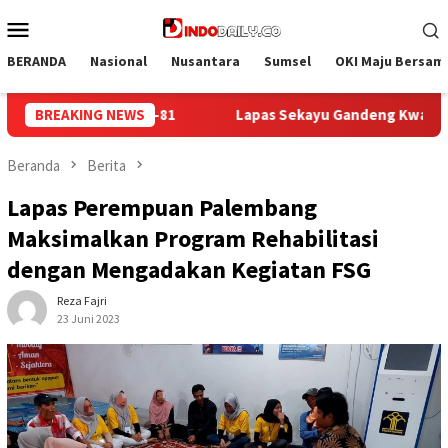
Loncat
Menu
ke
Mobile
konten
BERANDA
Nasional
Nusantara
Sumsel
OKI Maju Bersam
Gandeng Kwarcab Muba Berikan Materi Dasar Kepramukaan ke Wa
BREAKING NEWS
Beranda
Berita
Lapas Perempuan Palembang
Maksimalkan Program Rehabilitasi
dengan Mengadakan Kegiatan FSG
Reza Fajri
23 Juni 2023