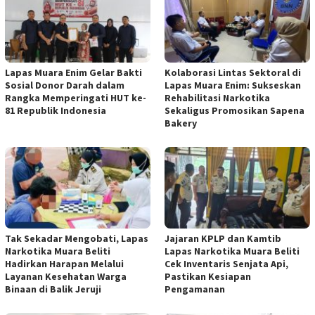
Lapas Muara Enim Gelar Bakti
Kolaborasi Lintas Sektoral di
Sosial Donor Darah dalam
Lapas Muara Enim: Sukseskan
Rangka Memperingati HUT ke-
Rehabilitasi Narkotika
81 Republik Indonesia
Sekaligus Promosikan Sapena
Bakery
Tak Sekadar Mengobati, Lapas
Jajaran KPLP dan Kamtib
Narkotika Muara Beliti
Lapas Narkotika Muara Beliti
Hadirkan Harapan Melalui
Cek Inventaris Senjata Api,
Layanan Kesehatan Warga
Pastikan Kesiapan
Binaan di Balik Jeruji
Pengamanan