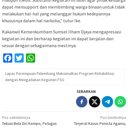
maupun medis. Substansi kegiatan ini ialah agar pihak keluarga
dapat mensupport dan membimbing warga binaan untuk tidak
melakukan hal-hal yang melanggar hukum kedepannya
khususnya dalam hal narkoba,” tutur Ike.
Kakanwil Kemenkumham Sumsel Ilham Djaya mengapresiasi
kegiatan ini dan berharap kegiatan ini dapat berjalan dan
sesuai dengan sebagaimana mestinya.
Facebook
Twitter
WhatsApp
Lapas Perempuan Palembang Maksimalkan Program Rehabilitasi
dengan Mengadakan Kegiatan FSG
SEBARKAN
Navigasi
Pos sebelumnya
Pos berikutnya
Tekuni Bela Diri Kempo, Petugas
Terjerat Kasus Penista Agama,
pos