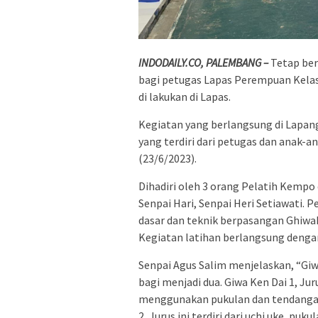
INDODAILY.CO, PALEMBANG –
Tetap ber
bagi petugas Lapas Perempuan Kelas 
di lakukan di Lapas.
Kegiatan yang berlangsung di Lapan
yang terdiri dari petugas dan anak
(23/6/2023).
Dihadiri oleh 3 orang Pelatih Kempo 
Senpai Hari, Senpai Heri Setiawati.
dasar dan teknik berpasangan Ghiwak
Kegiatan latihan berlangsung dengan
Senpai Agus Salim menjelaskan, “Giw
bagi menjadi dua. Giwa Ken Dai 1, Juru
menggunakan pukulan dan tendangan,
2, Jurus ini terdiri dari uchi uke, p