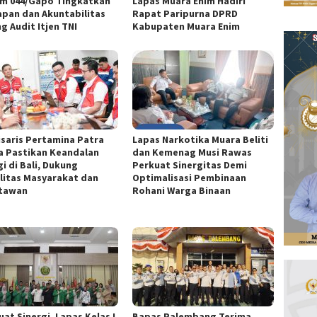
m 044/Gapo Tingkatkan
Lapas Muara Enim Hadiri
apan dan Akuntabilitas
Rapat Paripurna DPRD
g Audit Itjen TNI
Kabupaten Muara Enim
saris Pertamina Patra
Lapas Narkotika Muara Beliti
a Pastikan Keandalan
dan Kemenag Musi Rawas
i di Bali, Dukung
Perkuat Sinergitas Demi
litas Masyarakat dan
Optimalisasi Pembinaan
tawan
Rohani Warga Binaan
at Sinergi, Lapas Kelas I
Bapas Palembang Terima