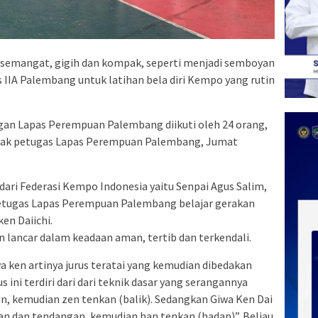
semangat, gigih dan kompak, seperti menjadi semboyan
IIA Palembang untuk latihan bela diri Kempo yang rutin
gan Lapas Perempuan Palembang diikuti oleh 24 orang,
-anak petugas Lapas Perempuan Palembang, Jumat
dari Federasi Kempo Indonesia yaitu Senpai Agus Salim,
 Petugas Lapas Perempuan Palembang belajar gerakan
en Daiichi.
 lancar dalam keadaan aman, tertib dan terkendali.
a ken artinya jurus teratai yang kemudian dibedakan
s ini terdiri dari dari teknik dasar yang serangannya
 kemudian zen tenkan (balik). Sedangkan Giwa Ken Dai
ukulan dan tendangan, kemudian han tenkan (hadap)”. Beliau