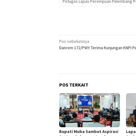
Petugas Lapas Perempuan Palembang Pela
Navigasi
Pos sebelumnya
Danrem 172/PWY Terima Kunjungan KNPI P
pos
POS TERKAIT
Bupati Muba Sambut Aspirasi
Lapa