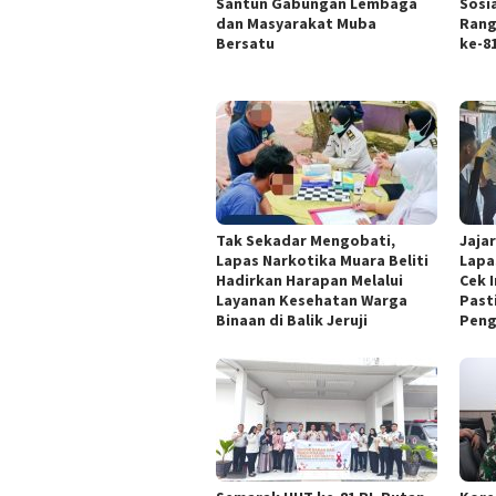
Santun Gabungan Lembaga
Sosi
dan Masyarakat Muba
Rang
Bersatu
ke-8
Tak Sekadar Mengobati,
Jaja
Lapas Narkotika Muara Beliti
Lapa
Hadirkan Harapan Melalui
Cek I
Layanan Kesehatan Warga
Past
Binaan di Balik Jeruji
Pen