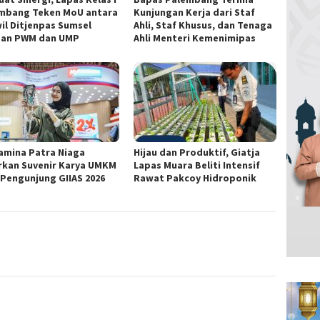
mbang Teken MoU antara
Kunjungan Kerja dari Staf
il Ditjenpas Sumsel
Ahli, Staf Khusus, dan Tenaga
an PWM dan UMP
Ahli Menteri Kemenimipas
amina Patra Niaga
Hijau dan Produktif, Giatja
rkan Suvenir Karya UMKM
Lapas Muara Beliti Intensif
 Pengunjung GIIAS 2026
Rawat Pakcoy Hidroponik