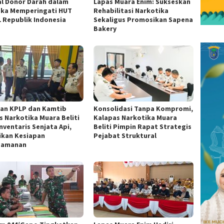
al Donor Darah dalam
Lapas Muara Enim: Sukseskan
ka Memperingati HUT
Rehabilitasi Narkotika
1 Republik Indonesia
Sekaligus Promosikan Sapena
Bakery
ran KPLP dan Kamtib
Konsolidasi Tanpa Kompromi,
s Narkotika Muara Beliti
Kalapas Narkotika Muara
nventaris Senjata Api,
Beliti Pimpin Rapat Strategis
ikan Kesiapan
Pejabat Struktural
gamanan