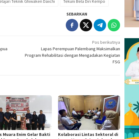
jari Teknik Ghiwaken Daiichi
Tekuni Bela Diri Kempo
SEBARKAN
Pos berikutnya
apua
Lapas Perempuan Palembang Maksimalkan
Program Rehabilitasi dengan Mengadakan Kegiatan
FSG
s Muara Enim Gelar Bakti
Kolaborasi Lintas Sektoral di