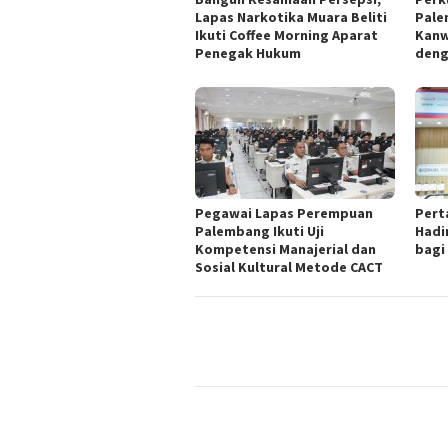
Lapas Narkotika Muara Beliti
Pale
Ikuti Coffee Morning Aparat
Kanw
Penegak Hukum
deng
Pegawai Lapas Perempuan
Pert
Palembang Ikuti Uji
Hadi
Kompetensi Manajerial dan
bagi
Sosial Kultural Metode CACT