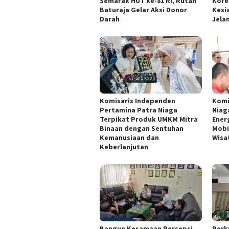
Semarak HUT ke-81 RI, Rutan
Kore
Baturaja Gelar Aksi Donor
Kesi
Darah
Jelan
Komisaris Independen
Komi
Pertamina Patra Niaga
Niag
Terpikat Produk UMKM Mitra
Energ
Binaan dengan Sentuhan
Mobi
Kemanusiaan dan
Wisa
Keberlanjutan
Bangun Kesamaan Persepsi,
Perku