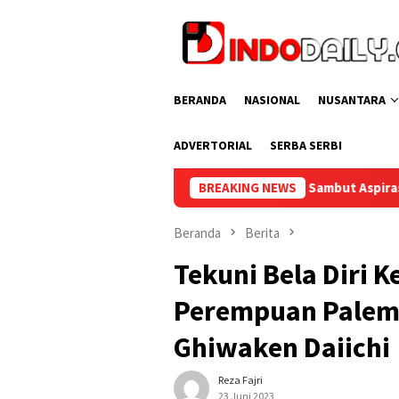
Loncat
ke
konten
BERANDA
NASIONAL
NUSANTARA
ADVERTORIAL
SERBA SERBI
Bupati Muba Sambut Aspirasi Santun Gabungan Lembaga da
BREAKING NEWS
Beranda
Berita
Tekuni Bela Diri 
Perempuan Palemb
Ghiwaken Daiichi
Reza Fajri
23 Juni 2023