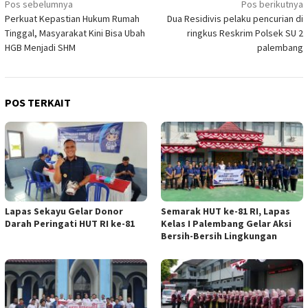
Navigasi
Pos sebelumnya
Pos berikutnya
Perkuat Kepastian Hukum Rumah
Dua Residivis pelaku pencurian di
pos
Tinggal, Masyarakat Kini Bisa Ubah
ringkus Reskrim Polsek SU 2
HGB Menjadi SHM
palembang
POS TERKAIT
Lapas Sekayu Gelar Donor
Semarak HUT ke-81 RI, Lapas
Darah Peringati HUT RI ke-81
Kelas I Palembang Gelar Aksi
Bersih-Bersih Lingkungan