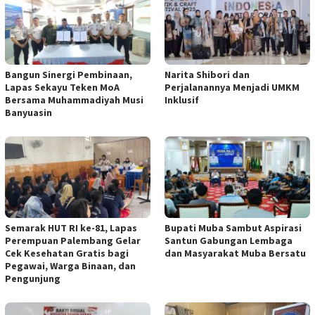
Bangun Sinergi Pembinaan,
Narita Shibori dan
Lapas Sekayu Teken MoA
Perjalanannya Menjadi UMKM
Bersama Muhammadiyah Musi
Inklusif
Banyuasin
Semarak HUT RI ke-81, Lapas
Bupati Muba Sambut Aspirasi
Perempuan Palembang Gelar
Santun Gabungan Lembaga
Cek Kesehatan Gratis bagi
dan Masyarakat Muba Bersatu
Pegawai, Warga Binaan, dan
Pengunjung