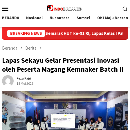
Loncat
Menu
ke
Mobile
konten
BERANDA
Nasional
Nusantara
Sumsel
OKI Maju Bersam
RI, Lapas Kelas I Palembang Gelar Aksi Bersih-Bersih Lingkungan
BREAKING NEWS
Beranda
Berita
Lapas Sekayu Gelar Presentasi Inovasi
oleh Peserta Magang Kemnaker Batch II
Reza Fajri
18 Mei 2026