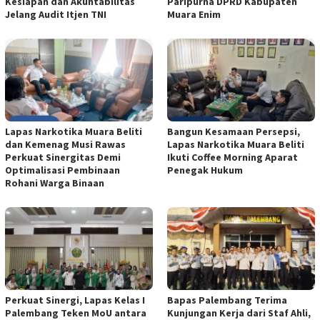
Kesiapan dan Akuntabilitas
Paripurna DPRD Kabupaten
Jelang Audit Itjen TNI
Muara Enim
Lapas Narkotika Muara Beliti
Bangun Kesamaan Persepsi,
dan Kemenag Musi Rawas
Lapas Narkotika Muara Beliti
Perkuat Sinergitas Demi
Ikuti Coffee Morning Aparat
Optimalisasi Pembinaan
Penegak Hukum
Rohani Warga Binaan
Perkuat Sinergi, Lapas Kelas I
Bapas Palembang Terima
Palembang Teken MoU antara
Kunjungan Kerja dari Staf Ahli,