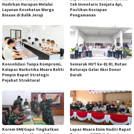
Hadirkan Harapan Melalui
Cek Inventaris Senjata Api,
Layanan Kesehatan Warga
Pastikan Kesiapan
Binaan di Balik Jeruji
Pengamanan
Konsolidasi Tanpa Kompromi,
Semarak HUT ke-81 RI, Rutan
Kalapas Narkotika Muara Beliti
Baturaja Gelar Aksi Donor
Pimpin Rapat Strategis
Darah
Pejabat Struktural
Korem 044/Gapo Tingkatkan
Lapas Muara Enim Hadiri Rapat