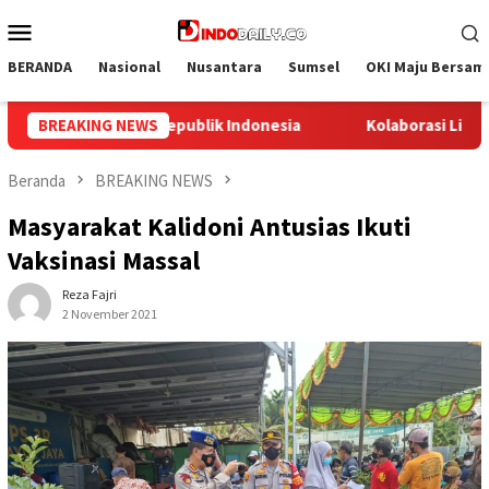
Loncat
Menu
ke
Mobile
konten
BERANDA
Nasional
Nusantara
Sumsel
OKI Maju Bersam
orasi Lintas Sektoral di Lapas Muara Enim: Sukseskan Rehabilita
BREAKING NEWS
Beranda
BREAKING NEWS
Masyarakat Kalidoni Antusias Ikuti
Vaksinasi Massal
Reza Fajri
2 November 2021