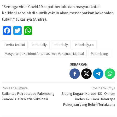
“Semoga virus Covid 19 cepat berlalu dan masyarakat di
Kalidoni setelah di suntik vaksin akan mendapatkan kekebalan
tubuh,” tukasnya.(Andre).
Facebook
Twitter
WhatsApp
Berita terkini
Indo daily
Indodaily
Indodaily.co
Masyarakat Kalidoni Antusias Ikuti Vaksinasi Massal
Palembang
SEBARKAN
Navigasi
Pos sebelumnya
Pos berikutnya
Satlantas Polrestabes Palembang
Sidang Dugaan Korupsi DD, Oknum
pos
Kembali Gelar Razia Vaksinasi
Kades Akui Ada Beberapa
Pekerjaan yang Belum Terlaksana