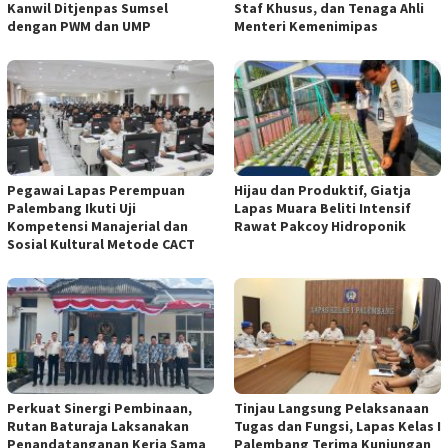
Kanwil Ditjenpas Sumsel
Staf Khusus, dan Tenaga Ahli
dengan PWM dan UMP
Menteri Kemenimipas
Pegawai Lapas Perempuan
Hijau dan Produktif, Giatja
Palembang Ikuti Uji
Lapas Muara Beliti Intensif
Kompetensi Manajerial dan
Rawat Pakcoy Hidroponik
Sosial Kultural Metode CACT
Perkuat Sinergi Pembinaan,
Tinjau Langsung Pelaksanaan
Rutan Baturaja Laksanakan
Tugas dan Fungsi, Lapas Kelas I
Penandatanganan Kerja Sama
Palembang Terima Kunjungan