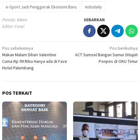
e-Sport Jadi Penggerak Ekonomi Baru
Indodaily
Penulis: Niken
SEBARKAN
Editor: Fauzi
Navigasi
Pos sebelumnya
Pos berikutnya
Makan Malam Dihari Valentine
ACT Sumsel Bangun Sumur Ditujuh
pos
Cuma Rp 99 Ribu Hanya ada di Fave
Ponpes di OKU Timur
Hotel Palembang
POS TERKAIT