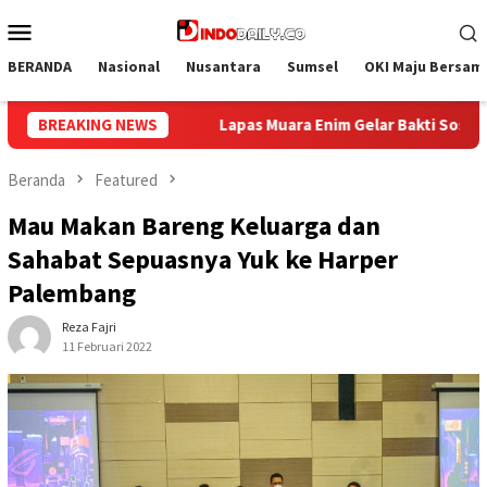
Loncat
Menu
ke
Mobile
konten
BERANDA
Nasional
Nusantara
Sumsel
OKI Maju Bersam
akti Sosial Donor Darah dalam Rangka Memperingati HUT ke-81 Re
BREAKING NEWS
Beranda
Featured
Mau Makan Bareng Keluarga dan
Sahabat Sepuasnya Yuk ke Harper
Palembang
Reza Fajri
11 Februari 2022