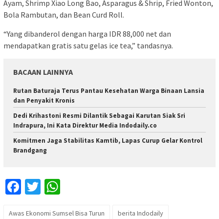
Ayam, Shrimp Xiao Long Bao, Asparagus & Shrip, Fried Wonton,
Bola Rambutan, dan Bean Curd Roll.
“Yang dibanderol dengan harga IDR 88,000 net dan
mendapatkan gratis satu gelas ice tea,” tandasnya.
BACAAN LAINNYA
Rutan Baturaja Terus Pantau Kesehatan Warga Binaan Lansia
dan Penyakit Kronis
Dedi Krihastoni Resmi Dilantik Sebagai Karutan Siak Sri
Indrapura, Ini Kata Direktur Media Indodaily.co
Komitmen Jaga Stabilitas Kamtib, Lapas Curup Gelar Kontrol
Brandgang
Facebook
Twitter
WhatsApp
Awas Ekonomi Sumsel Bisa Turun
berita Indodaily