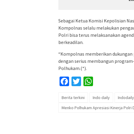
Sebagai Ketua Komisi Kepolisian Na
Kompolnas selalu melakukan pengawa
Polri bisa terus melaksanakan agenda
berkeadilan.
“Kompolnas memberikan dukungan pen
dengan serius membangun program-p
Polhukam.(*).
Facebook
Twitter
WhatsApp
Berita terkini
Indo daily
Indodaily
Menko Polhukam Apresiasi Kinerja Polri