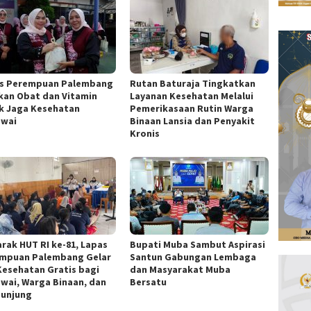
s Perempuan Palembang
Rutan Baturaja Tingkatkan
kan Obat dan Vitamin
Layanan Kesehatan Melalui
k Jaga Kesehatan
Pemerikasaan Rutin Warga
wai
Binaan Lansia dan Penyakit
Kronis
rak HUT RI ke-81, Lapas
Bupati Muba Sambut Aspirasi
mpuan Palembang Gelar
Santun Gabungan Lembaga
Kesehatan Gratis bagi
dan Masyarakat Muba
wai, Warga Binaan, dan
Bersatu
unjung