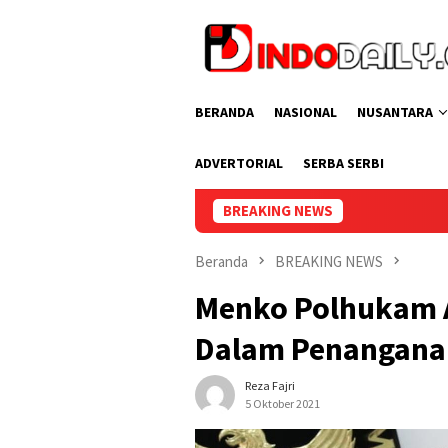
Loncat
ke
konten
BERANDA
NASIONAL
NUSANTARA
ADVERTORIAL
SERBA SERBI
BREAKING NEWS
Lapas Perempuan P
Beranda
BREAKING NEWS
Menko Polhukam Ap
Dalam Penangana
Reza Fajri
5 Oktober 2021