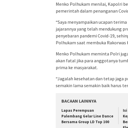
Menko Polhukam menilai, Kapolri 
pemerintah dalam penanganan Covid
“Saya menyampaikan ucapan terima ka
jajarannya yang telah mendukung p
penyebaran pandemi Covid-19, sehin
Polhukam saat membuka Rakorwas Kom
Menko Polhukam meminta Polri juga 
akan fatal jika para anggotanya tum
prima ke masyarakat.
“Jagalah kesehatan dan tetap jaga 
semakin lama semakin baik harus ter
BACAAN LAINNYA
Lapas Perempuan
Is
Palembang Gelar Line Dance
Ke
Bersama Group LD Top 100
Be
El