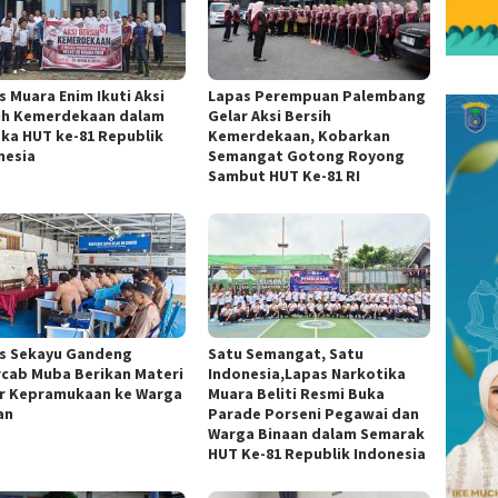
s Muara Enim Ikuti Aksi
Lapas Perempuan Palembang
ih Kemerdekaan dalam
Gelar Aksi Bersih
ka HUT ke-81 Republik
Kemerdekaan, Kobarkan
nesia
Semangat Gotong Royong
Sambut HUT Ke-81 RI
s Sekayu Gandeng
Satu Semangat, Satu
cab Muba Berikan Materi
Indonesia,Lapas Narkotika
r Kepramukaan ke Warga
Muara Beliti Resmi Buka
an
Parade Porseni Pegawai dan
Warga Binaan dalam Semarak
HUT Ke-81 Republik Indonesia