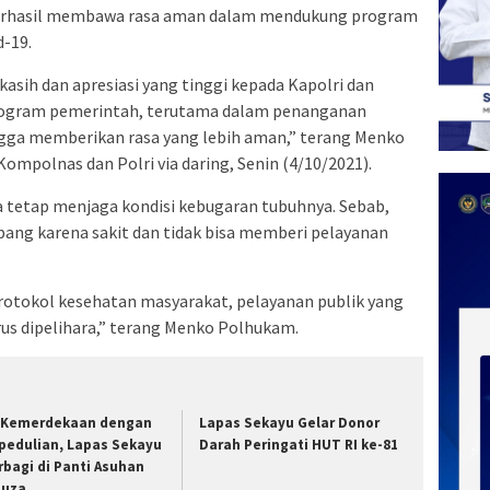
berhasil membawa rasa aman dalam mendukung program
-19.
sih dan apresiasi yang tinggi kepada Kapolri dan
rogram pemerintah, terutama dalam penanganan
gga memberikan rasa yang lebih aman,” terang Menko
polnas dan Polri via daring, Senin (4/10/2021).
tetap menjaga kondisi kebugaran tubuhnya. Sebab,
bang karena sakit dan tidak bisa memberi pelayanan
protokol kesehatan masyarakat, pelayanan publik yang
us dipelihara,” terang Menko Polhukam.
i Kemerdekaan dengan
Lapas Sekayu Gelar Donor
pedulian, Lapas Sekayu
Darah Peringati HUT RI ke-81
rbagi di Panti Asuhan
nuza