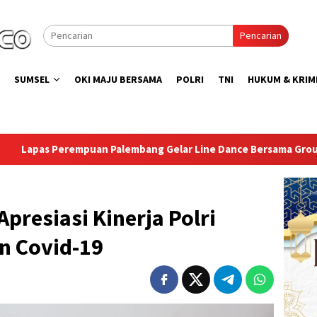
Pencarian
SUMSEL
OKI MAJU BERSAMA
POLRI
TNI
HUKUM & KRIM
alembang Gelar Line Dance Bersama Group LD Top 100
Is
resiasi Kinerja Polri
n Covid-19