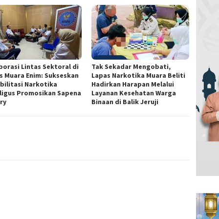
borasi Lintas Sektoral di
Tak Sekadar Mengobati,
s Muara Enim: Sukseskan
Lapas Narkotika Muara Beliti
bilitasi Narkotika
Hadirkan Harapan Melalui
ligus Promosikan Sapena
Layanan Kesehatan Warga
ry
Binaan di Balik Jeruji