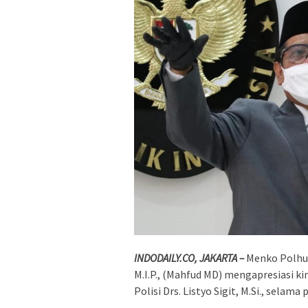
INDODAILY.CO, JAKARTA –
Menko Polhuk
M.I.P., (Mahfud MD) mengapresiasi k
Polisi Drs. Listyo Sigit, M.Si., selam