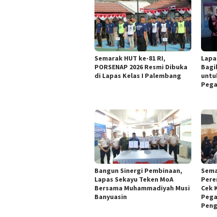
Semarak HUT ke-81 RI,
Lapa
PORSENAP 2026 Resmi Dibuka
Bagi
di Lapas Kelas I Palembang
untu
Pega
Bangun Sinergi Pembinaan,
Sema
Lapas Sekayu Teken MoA
Pere
Bersama Muhammadiyah Musi
Cek 
Banyuasin
Pega
Peng