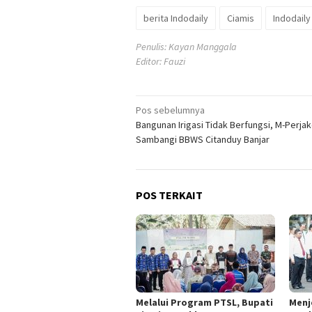
berita Indodaily
Ciamis
Indodaily
Penulis: Kayan Manggala
Editor: Fauzi
Navigasi
Pos sebelumnya
Bangunan Irigasi Tidak Berfungsi, M-Perja
pos
Sambangi BBWS Citanduy Banjar
POS TERKAIT
Melalui Program PTSL, Bupati
Menj