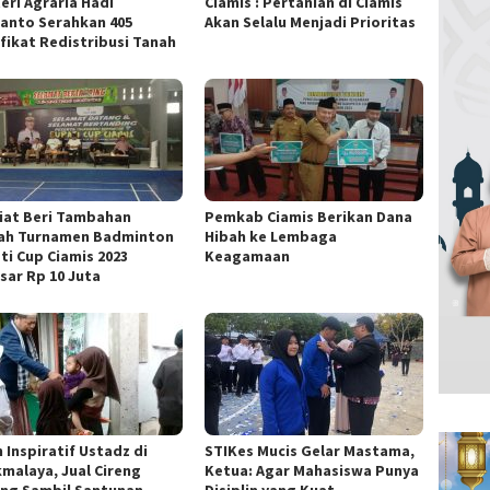
eri Agraria Hadi
Ciamis : Pertanian di Ciamis
janto Serahkan 405
Akan Selalu Menjadi Prioritas
ifikat Redistribusi Tanah
iat Beri Tambahan
Pemkab Ciamis Berikan Dana
ah Turnamen Badminton
Hibah ke Lembaga
ti Cup Ciamis 2023
Keagamaan
sar Rp 10 Juta
 Inspiratif Ustadz di
STIKes Mucis Gelar Mastama,
kmalaya, Jual Cireng
Ketua: Agar Mahasiswa Punya