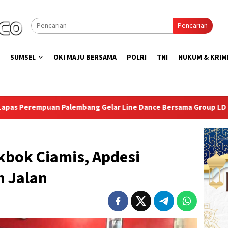
Pencarian
SUMSEL
OKI MAJU BERSAMA
POLRI
TNI
HUKUM & KRIM
g Gelar Line Dance Bersama Group LD Top 100
Isi Keme
kbok Ciamis, Apdesi
n Jalan