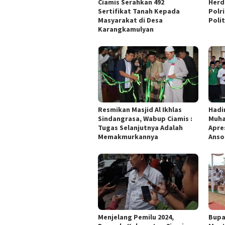
Ciamis Serahkan 492
Herd
Sertifikat Tanah Kepada
Polr
Masyarakat di Desa
Polit
Karangkamulyan
Resmikan Masjid Al Ikhlas
Hadi
Sindangrasa, Wabup Ciamis :
Muh
Tugas Selanjutnya Adalah
Apre
Memakmurkannya
Anso
Menjelang Pemilu 2024,
Bupa