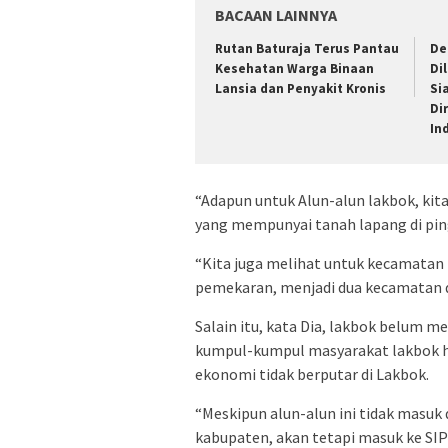
BACAAN LAINNYA
Rutan Baturaja Terus Pantau
De
Kesehatan Warga Binaan
Di
Lansia dan Penyakit Kronis
Si
Di
In
“Adapun untuk Alun-alun lakbok, kita
yang mempunyai tanah lapang di pingg
“Kita juga melihat untuk kecamatan 
pemekaran, menjadi dua kecamatan d
Salain itu, kata Dia, lakbok belum 
kumpul-kumpul masyarakat lakbok ha
ekonomi tidak berputar di Lakbok.
“Meskipun alun-alun ini tidak masu
kabupaten, akan tetapi masuk ke SI