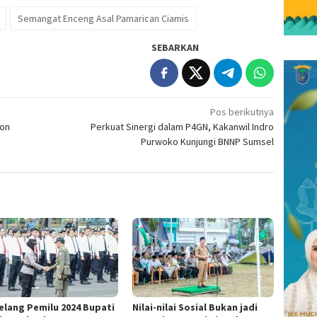
Semangat Enceng Asal Pamarican Ciamis
SEBARKAN
Pos berikutnya
kon
Perkuat Sinergi dalam P4GN, Kakanwil Indro
Purwoko Kunjungi BNNP Sumsel
elang Pemilu 2024 Bupati
Nilai-nilai Sosial Bukan jadi