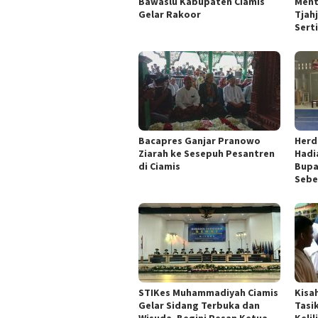
Bawaslu Kabupaten Ciamis
Ment
Gelar Rakoor
Tjah
Sert
Bacapres Ganjar Pranowo
Herd
Ziarah ke Sesepuh Pesantren
Hadi
di Ciamis
Bupa
Sebe
STIKes Muhammadiyah Ciamis
Kisah
Gelar Sidang Terbuka dan
Tasi