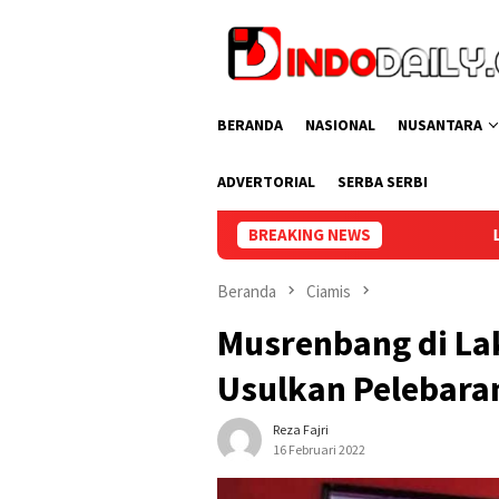
Loncat
ke
konten
BERANDA
NASIONAL
NUSANTARA
ADVERTORIAL
SERBA SERBI
BREAKING NEWS
Lapas Perempuan Palemban
Beranda
Ciamis
Musrenbang di La
Usulkan Pelebara
Reza Fajri
16 Februari 2022