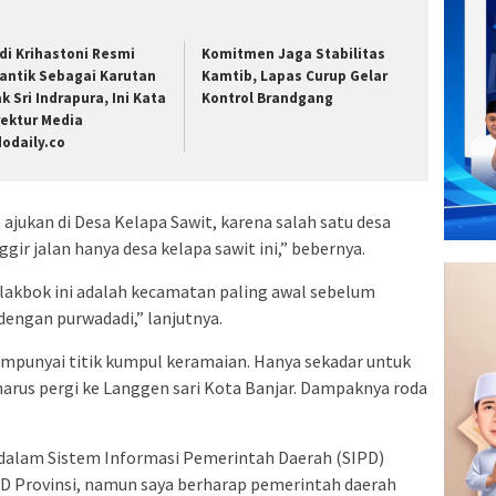
di Krihastoni Resmi
Komitmen Jaga Stabilitas
lantik Sebagai Karutan
Kamtib, Lapas Curup Gelar
ak Sri Indrapura, Ini Kata
Kontrol Brandgang
rektur Media
dodaily.co
 ajukan di Desa Kelapa Sawit, karena salah satu desa
ir jalan hanya desa kelapa sawit ini,” bebernya.
lakbok ini adalah kecamatan paling awal sebelum
engan purwadadi,” lanjutnya.
mempunyai titik kumpul keramaian. Hanya sekadar untuk
rus pergi ke Langgen sari Kota Banjar. Dampaknya roda
k dalam Sistem Informasi Pemerintah Daerah (SIPD)
PD Provinsi, namun saya berharap pemerintah daerah