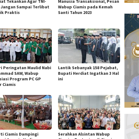
iat Tekankan Agar TNI-
Manusia Transaksional, Pesan
i Jangan Sampai Terlibat
Wabup Ciamis pada Kemah
ik Praktis
Santi Tahun 2023
ri Peringatan Maulid Nabi
Lantik Sebanyak 158 Pejabat,
ammad SAW, Wabup
Bupati Herdiat Ingatkan 3 Hal
siasi Program PC GP
ini
r Ciamis
ti Ciamis Dampingi
Serahkan Alsintan Wabup