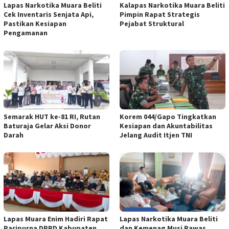
Lapas Narkotika Muara Beliti
Kalapas Narkotika Muara Beliti
Cek Inventaris Senjata Api,
Pimpin Rapat Strategis
Pastikan Kesiapan
Pejabat Struktural
Pengamanan
Semarak HUT ke-81 RI, Rutan
Korem 044/Gapo Tingkatkan
Baturaja Gelar Aksi Donor
Kesiapan dan Akuntabilitas
Darah
Jelang Audit Itjen TNI
Lapas Muara Enim Hadiri Rapat
Lapas Narkotika Muara Beliti
Paripurna DPRD Kabupaten
dan Kemenag Musi Rawas