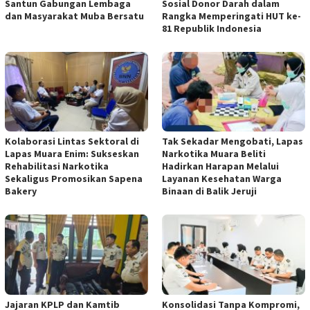
Santun Gabungan Lembaga
Sosial Donor Darah dalam
dan Masyarakat Muba Bersatu
Rangka Memperingati HUT ke-
81 Republik Indonesia
Kolaborasi Lintas Sektoral di
Tak Sekadar Mengobati, Lapas
Lapas Muara Enim: Sukseskan
Narkotika Muara Beliti
Rehabilitasi Narkotika
Hadirkan Harapan Melalui
Sekaligus Promosikan Sapena
Layanan Kesehatan Warga
Bakery
Binaan di Balik Jeruji
Jajaran KPLP dan Kamtib
Konsolidasi Tanpa Kompromi,