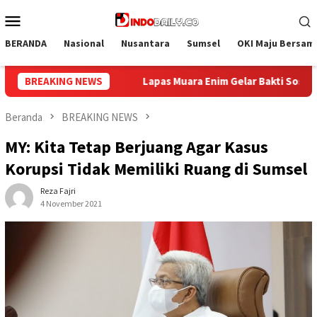
Loncat
Menu
ke
Mobile
konten
BERANDA
Nasional
Nusantara
Sumsel
OKI Maju Bersam
elar Bakti Sosial Donor Darah dalam Rangka Memperingati HUT k
BREAKING NEWS
Beranda
BREAKING NEWS
MY: Kita Tetap Berjuang Agar Kasus
Korupsi Tidak Memiliki Ruang di Sumsel
Reza Fajri
4 November 2021