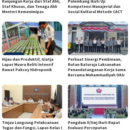
Kunjungan Kerja dari Staf Ahli,
Palembang Ikuti Uji
Staf Khusus, dan Tenaga Ahli
Kompetensi Manajerial dan
Menteri Kemenimipas
Sosial Kultural Metode CACT
Hijau dan Produktif, Giatja
Perkuat Sinergi Pembinaan,
Lapas Muara Beliti Intensif
Rutan Baturaja Laksanakan
Rawat Pakcoy Hidroponik
Penandatanganan Kerja Sama
Bersama Muhammadiyah OKU
Tinjau Langsung Pelaksanaan
Pangdam II/Swj Ikuti Rapat
Tugas dan Fungsi, Lapas Kelas I
Evaluasi Percepatan