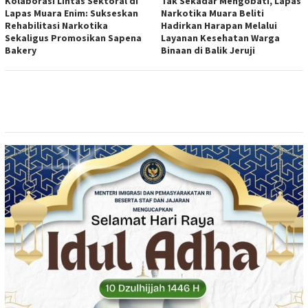
Kolaborasi Lintas Sektoral di
Tak Sekadar Mengobati, Lapas
Lapas Muara Enim: Sukseskan
Narkotika Muara Beliti
Rehabilitasi Narkotika
Hadirkan Harapan Melalui
Sekaligus Promosikan Sapena
Layanan Kesehatan Warga
Bakery
Binaan di Balik Jeruji