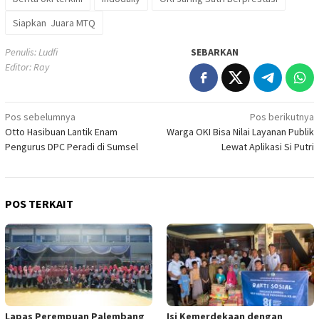
Siapkan Juara MTQ
Penulis: Ludfi
SEBARKAN
Editor: Ray
Navigasi
Pos sebelumnya
Pos berikutnya
Otto Hasibuan Lantik Enam
Warga OKI Bisa Nilai Layanan Publik
pos
Pengurus DPC Peradi di Sumsel
Lewat Aplikasi Si Putri
POS TERKAIT
Lapas Perempuan Palembang
Isi Kemerdekaan dengan