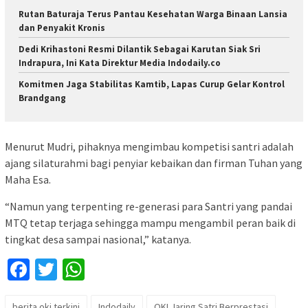
Rutan Baturaja Terus Pantau Kesehatan Warga Binaan Lansia
dan Penyakit Kronis
Dedi Krihastoni Resmi Dilantik Sebagai Karutan Siak Sri
Indrapura, Ini Kata Direktur Media Indodaily.co
Komitmen Jaga Stabilitas Kamtib, Lapas Curup Gelar Kontrol
Brandgang
Menurut Mudri, pihaknya mengimbau kompetisi santri adalah
ajang silaturahmi bagi penyiar kebaikan dan firman Tuhan yang
Maha Esa.
“Namun yang terpenting re-generasi para Santri yang pandai
MTQ tetap terjaga sehingga mampu mengambil peran baik di
tingkat desa sampai nasional,” katanya.
Facebook
Twitter
WhatsApp
berita oki terkini
Indodaily
OKI Jaring Satri Berprestasi