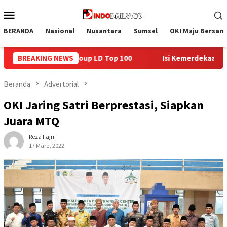
Loncat
Menu
ke
Mobile
konten
BERANDA
Nasional
Nusantara
Sumsel
OKI Maju Bersam
BREAKING NEWS
Isi Kemerdekaan dengan Kepedulian, Lapas Sekayu Berbagi
Beranda
Advertorial
OKI Jaring Satri Berprestasi, Siapkan
Juara MTQ
Reza Fajri
17 Maret 2022