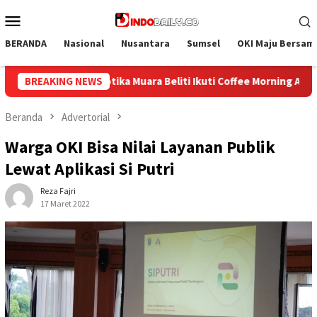
Loncat
Menu
ke
Mobile
konten
BERANDA
Nasional
Nusantara
Sumsel
OKI Maju Bersam
ee Morning Aparat Penegak Hukum
BREAKING NEWS
Perkuat Sinergi, Lapas
Beranda
Advertorial
Warga OKI Bisa Nilai Layanan Publik
Lewat Aplikasi Si Putri
Reza Fajri
17 Maret 2022