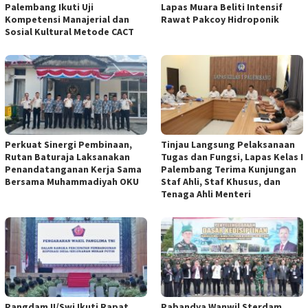
Palembang Ikuti Uji
Lapas Muara Beliti Intensif
Kompetensi Manajerial dan
Rawat Pakcoy Hidroponik
Sosial Kultural Metode CACT
Perkuat Sinergi Pembinaan,
Tinjau Langsung Pelaksanaan
Rutan Baturaja Laksanakan
Tugas dan Fungsi, Lapas Kelas I
Penandatanganan Kerja Sama
Palembang Terima Kunjungan
Bersama Muhammadiyah OKU
Staf Ahli, Staf Khusus, dan
Tenaga Ahli Menteri
Pangdam II/Swj Ikuti Rapat
Pabandya Wanwil Sterdam