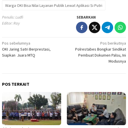
Warga OKI Bisa Nilai Layanan Publik Lewat Aplikasi Si Putri
Penulis: Ludfi
SEBARKAN
Editor: Ray
Navigasi
Pos sebelumnya
Pos berikutnya
OKI Jaring Satri Berprestasi,
Polrestabes Bongkar Sindikat
pos
Siapkan Juara MTQ
Pembuat Dokumen Palsu, Ini
Modusnya
POS TERKAIT