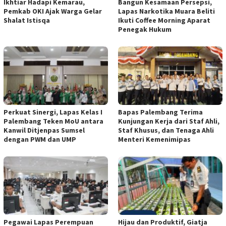
Ikhtiar Hadapi Kemarau,
Bangun Kesamaan Persepsi,
Pemkab OKI Ajak Warga Gelar
Lapas Narkotika Muara Beliti
Shalat Istisqa
Ikuti Coffee Morning Aparat
Penegak Hukum
Perkuat Sinergi, Lapas Kelas I
Bapas Palembang Terima
Palembang Teken MoU antara
Kunjungan Kerja dari Staf Ahli,
Kanwil Ditjenpas Sumsel
Staf Khusus, dan Tenaga Ahli
dengan PWM dan UMP
Menteri Kemenimipas
Pegawai Lapas Perempuan
Hijau dan Produktif, Giatja