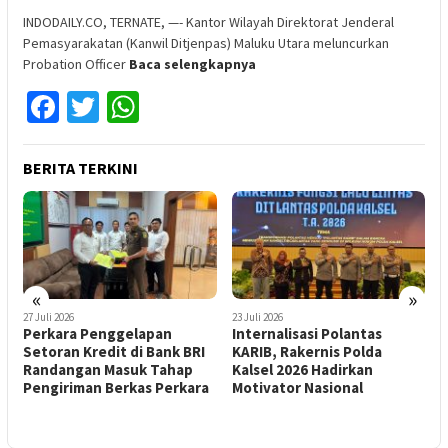
INDODAILY.CO, TERNATE, —- Kantor Wilayah Direktorat Jenderal
Pemasyarakatan (Kanwil Ditjenpas) Maluku Utara meluncurkan
Probation Officer
Baca selengkapnya
Facebook
Twitter
WhatsApp
BERITA TERKINI
«
»
27 Juli 2026
23 Juli 2026
2
Perkara Penggelapan
Internalisasi Polantas
P
s
Setoran Kredit di Bank BRI
KARIB, Rakernis Polda
B
Randangan Masuk Tahap
Kalsel 2026 Hadirkan
N
Pengiriman Berkas Perkara
Motivator Nasional