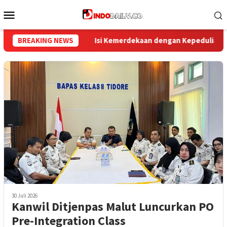
Loncat
Menu
ke
Mobile
konten
an dengan Kepedulian, Lapas Sekayu Berbagi di Panti Asuhan El
BREAKING NEWS
30 Juli 2026
Kanwil Ditjenpas Malut Luncurkan PO
Pre-Integration Class