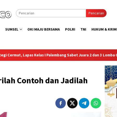
Pencarian
SUMSEL
OKI MAJU BERSAMA
POLRI
TNI
HUKUM & KRIM
las I Palembang Sabet Juara 2 dan 3 Lomba Catur Antar UPT Pem
ilah Contoh dan Jadilah