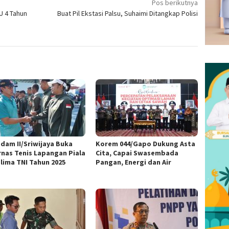
Pos berikutnya
U 4 Tahun
Buat Pil Ekstasi Palsu, Suhaimi Ditangkap Polisi
dam II/Sriwijaya Buka
Korem 044/Gapo Dukung Asta
rnas Tenis Lapangan Piala
Cita, Capai Swasembada
lima TNI Tahun 2025
Pangan, Energi dan Air