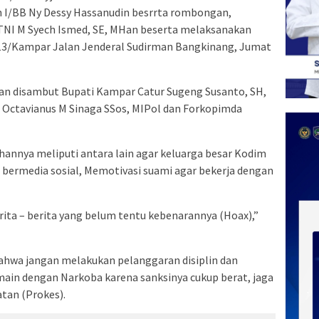
h I/BB Ny Dessy Hassanudin besrrta rombongan,
TNI M Syech Ismed, SE, MHan beserta melaksanakan
313/Kampar Jalan Jenderal Sudirman Bangkinang, Jumat
n disambut Bupati Kampar Catur Sugeng Susanto, SH,
 Octavianus M Sinaga SSos, MIPol dan Forkopimda
nnya meliputi antara lain agar keluarga besar Kodim
 bermedia sosial, Memotivasi suami agar bekerja dengan
ita – berita yang belum tentu kebenarannya (Hoax),”
hwa jangan melakukan pelanggaran disiplin dan
ain dengan Narkoba karena sanksinya cukup berat, jaga
tan (Prokes).