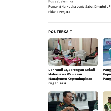
Navigasi
Pos sebelumnya
Pemakai Narkotika Jenis Sabu, Dituntut JP
pos
Pidana Penjara
POS TERKAIT
Danramil 03/Serengan Bekali
Pang
Mahasiswa Wawasan
Keju
Manajemen Kepemimpinan
Pang
Organisasi