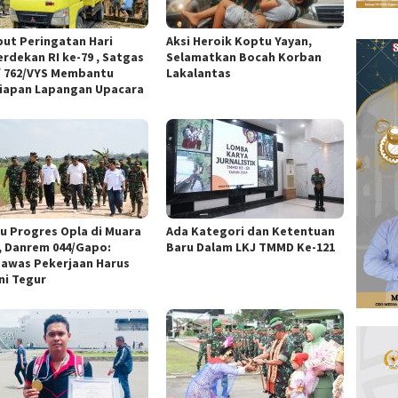
ut Peringatan Hari
Aksi Heroik Koptu Yayan,
rdekan RI ke-79 , Satgas
Selamatkan Bocah Korban
f 762/VYS Membantu
Lakalantas
iapan Lapangan Upacara
au Progres Opla di Muara
Ada Kategori dan Ketentuan
, Danrem 044/Gapo:
Baru Dalam LKJ TMMD Ke-121
awas Pekerjaan Harus
ni Tegur