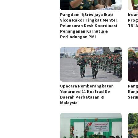
Pangdam II/Sriwijaya Ikuti
Irdam
Vicon Rakor Tingkat Menteri
Prog
Peluncuran Desk Koordinasi
TNI A
Penanganan Karhutla &
Perlindungan PMI
Upacara Pemberangkatan
Pang
Yonarmed 11 Kostrad Ke
Kunj
Daerah Perbatasan RI
Seru
Malaysia