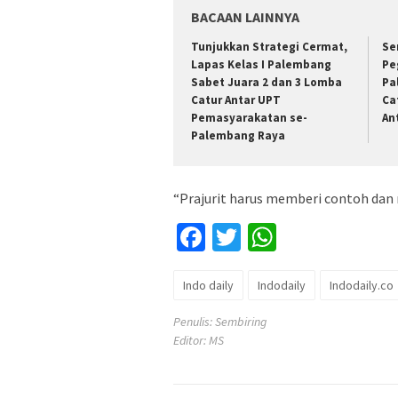
BACAAN LAINNYA
Tunjukkan Strategi Cermat,
Se
Lapas Kelas I Palembang
Pe
Sabet Juara 2 dan 3 Lomba
Pa
Catur Antar UPT
Ca
Pemasyarakatan se-
An
Palembang Raya
“Prajurit harus memberi contoh dan
Facebook
Twitter
WhatsApp
Indo daily
Indodaily
Indodaily.co
Penulis: Sembiring
Editor: MS