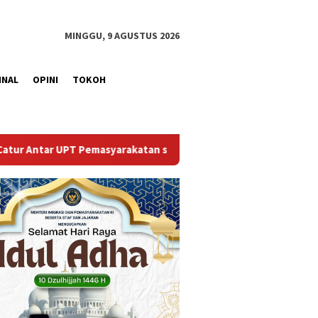
MINGGU, 9 AGUSTUS 2026
INAL
OPINI
TOKOH
asyarakatan se-Palembang Raya
Semarak HUT ke-81 RI, Pe