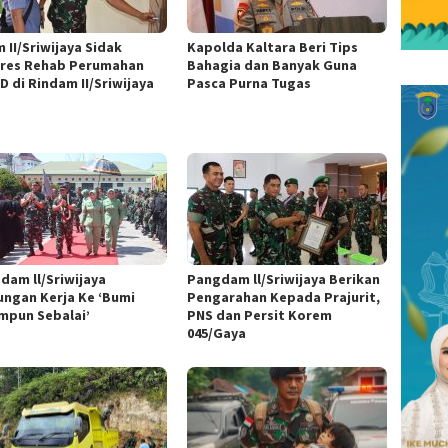
 II/Sriwijaya Sidak
Kapolda Kaltara Beri Tips
res Rehab Perumahan
Bahagia dan Banyak Guna
D di Rindam II/Sriwijaya
Pasca Purna Tugas
dam ll/Sriwijaya
Pangdam ll/Sriwijaya Berikan
ungan Kerja Ke ‘Bumi
Pengarahan Kepada Prajurit,
mpun Sebalai’
PNS dan Persit Korem
045/Gaya