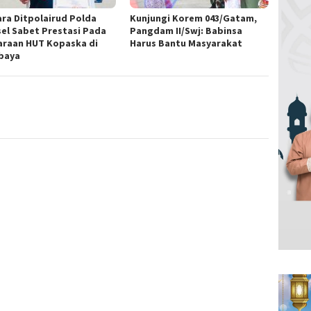
ara Ditpolairud Polda
Kunjungi Korem 043/Gatam,
el Sabet Prestasi Pada
Pangdam II/Swj: Babinsa
araan HUT Kopaska di
Harus Bantu Masyarakat
baya