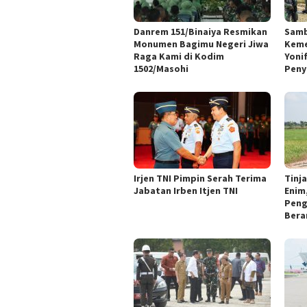
Danrem 151/Binaiya Resmikan
Samb
Monumen Bagimu Negeri Jiwa
Keme
Raga Kami di Kodim
Yoni
1502/Masohi
Peny
Irjen TNI Pimpin Serah Terima
Tinj
Jabatan Irben Itjen TNI
Enim
Peng
Bera