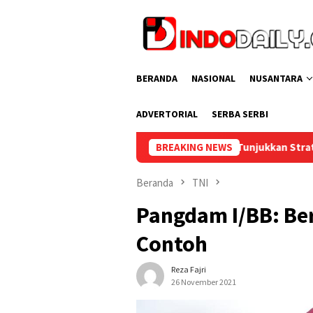
Loncat
ke
konten
BERANDA
NASIONAL
NUSANTARA
ADVERTORIAL
SERBA SERBI
Tunjukkan Strategi Cermat, Lapas Ke
BREAKING NEWS
Beranda
TNI
Pangdam I/BB: Ber
Contoh
Reza Fajri
26 November 2021