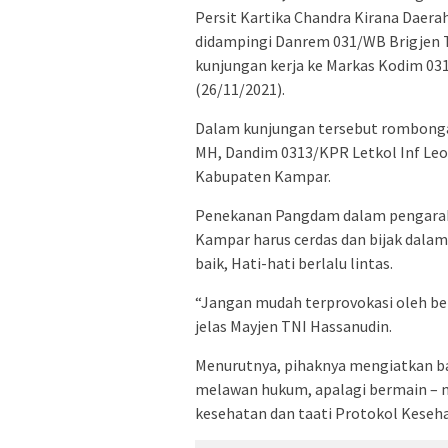
Persit Kartika Chandra Kirana Daera
didampingi Danrem 031/WB Brigjen 
kunjungan kerja ke Markas Kodim 0
(26/11/2021).
Dalam kunjungan tersebut rombonga
MH, Dandim 0313/KPR Letkol Inf Leo
Kabupaten Kampar.
Penekanan Pangdam dalam pengaraha
Kampar harus cerdas dan bijak dalam
baik, Hati-hati berlalu lintas.
“Jangan mudah terprovokasi oleh ber
jelas Mayjen TNI Hassanudin.
Menurutnya, pihaknya mengiatkan ba
melawan hukum, apalagi bermain – m
kesehatan dan taati Protokol Keseha