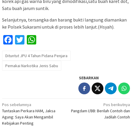
korek api gas warna biru yang dimodifikasi,satu buah karet dot,
Satu buah jarum suntik.
Selanjutnya, tersangka dan barang bukti langsung diamankan
ke Polsek Sukarami untuk di proses lebih lanjut.(Hsyah).
Facebook
Twitter
WhatsApp
Dituntut JPU 4 Tahun Pidana Penjara
Pemakai Narkotika Jenis Sabu
SEBARKAN
Navigasi
Pos sebelumnya
Pos berikutnya
Tuntaskan Perkara HAM, Jaksa
Pangdam I/BB: Berilah Contoh dan
pos
Agung: Saya Akan Mengambil
Jadilah Contoh
Kebijakan Penting