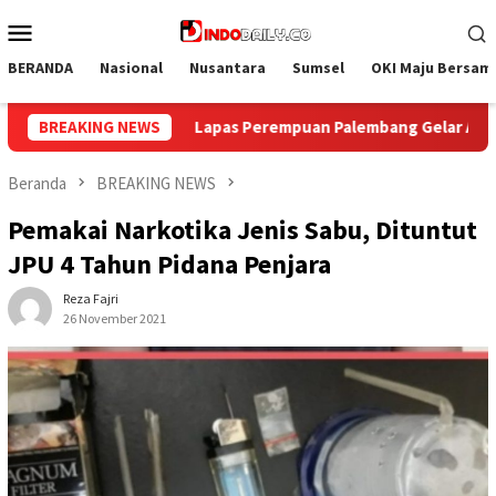
Loncat
Menu
ke
Mobile
konten
BERANDA
Nasional
Nusantara
Sumsel
OKI Maju Bersam
ng Gelar Aksi Bersih Kemerdekaan, Kobarkan Semangat Gotong
BREAKING NEWS
Beranda
BREAKING NEWS
Pemakai Narkotika Jenis Sabu, Dituntut
JPU 4 Tahun Pidana Penjara
Reza Fajri
26 November 2021