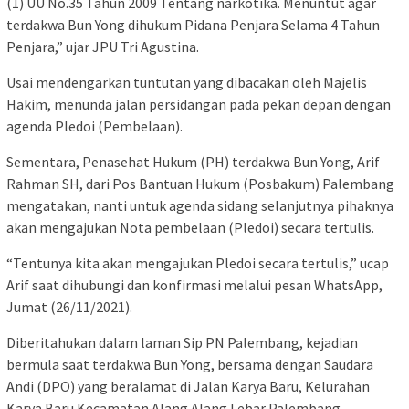
(1) UU No.35 Tahun 2009 Tentang narkotika. Menuntut agar
terdakwa Bun Yong dihukum Pidana Penjara Selama 4 Tahun
Penjara,” ujar JPU Tri Agustina.
Usai mendengarkan tuntutan yang dibacakan oleh Majelis
Hakim, menunda jalan persidangan pada pekan depan dengan
agenda Pledoi (Pembelaan).
Sementara, Penasehat Hukum (PH) terdakwa Bun Yong, Arif
Rahman SH, dari Pos Bantuan Hukum (Posbakum) Palembang
mengatakan, nanti untuk agenda sidang selanjutnya pihaknya
akan mengajukan Nota pembelaan (Pledoi) secara tertulis.
“Tentunya kita akan mengajukan Pledoi secara tertulis,” ucap
Arif saat dihubungi dan konfirmasi melalui pesan WhatsApp,
Jumat (26/11/2021).
Diberitahukan dalam laman Sip PN Palembang, kejadian
bermula saat terdakwa Bun Yong, bersama dengan Saudara
Andi (DPO) yang beralamat di Jalan Karya Baru, Kelurahan
Karya Baru Kecamatan Alang Alang Lebar Palembang.