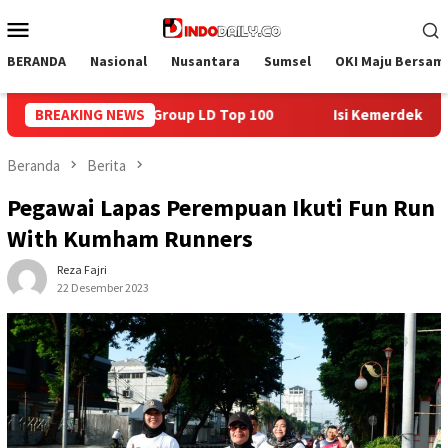
Loncat
Menu
ke
Mobile
konten
BERANDA
Nasional
Nusantara
Sumsel
OKI Maju Bersam
0
BREAKING NEWS
Isi Kemerdekaan dengan Kepedulian, Lapas Sekayu Berb
Beranda
Berita
Pegawai Lapas Perempuan Ikuti Fun Run
With Kumham Runners
Reza Fajri
22 Desember 2023