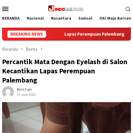
Loncat
Menu
ke
Mobile
konten
BERANDA
Nasional
Nusantara
Sumsel
OKI Maju Bersam
an Palembang Gelar Aksi Bersih Kemerdekaan, Kobarkan Semang
BREAKING NEWS
Beranda
Berita
Percantik Mata Dengan Eyelash di Salon
Kecantikan Lapas Perempuan
Palembang
Reza Fajri
17 Juni 2023