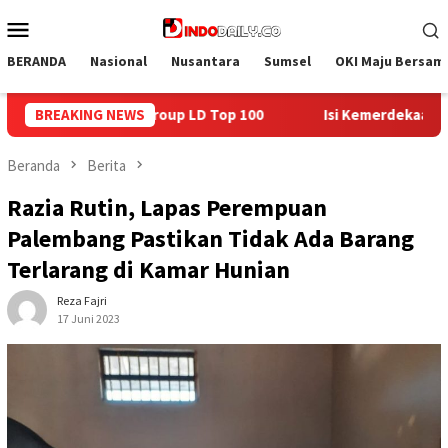
Loncat
Menu
ke
Mobile
konten
BERANDA
Nasional
Nusantara
Sumsel
OKI Maju Bersam
BREAKING NEWS
Isi Kemerdekaan dengan Kepedulian, Lapas Sekayu Berba
Beranda
Berita
Razia Rutin, Lapas Perempuan
Palembang Pastikan Tidak Ada Barang
Terlarang di Kamar Hunian
Reza Fajri
17 Juni 2023