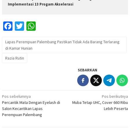
Implementasi 13 Progam Akselerasi
Facebook
Twitter
WhatsApp
Lapas Perempuan Palembang Pastikan Tidak Ada Barang Terlarang
di Kamar Hunian
Razia Rutin
SEBARKAN
Navigasi
Pos sebelumnya
Pos berikutnya
Percantik Mata Dengan Eyelash di
Muba Tetap UHC, Cover 660 Ribu
pos
Salon Kecantikan Lapas
Lebih Peserta
Perempuan Palembang