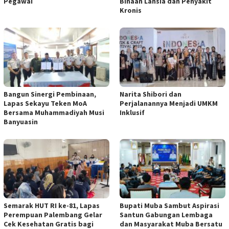
Pegawai
Binaan Lansia dan Penyakit
Kronis
Bangun Sinergi Pembinaan,
Narita Shibori dan
Lapas Sekayu Teken MoA
Perjalanannya Menjadi UMKM
Bersama Muhammadiyah Musi
Inklusif
Banyuasin
Semarak HUT RI ke-81, Lapas
Bupati Muba Sambut Aspirasi
Perempuan Palembang Gelar
Santun Gabungan Lembaga
Cek Kesehatan Gratis bagi
dan Masyarakat Muba Bersatu