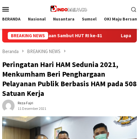
Loncat
Menu
ke
Mobile
konten
BERANDA
Nasional
Nusantara
Sumsel
OKI Maju Bersam
1
BREAKING NEWS
Lapas Sekayu Gandeng Kwarcab Muba Berikan Materi D
Beranda
BREAKING NEWS
Peringatan Hari HAM Sedunia 2021,
Menkumham Beri Penghargaan
Pelayanan Publik Berbasis HAM pada 508
Satuan Kerja
Reza Fajri
11 Desember 2021