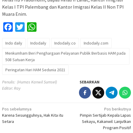
Kelas I TPI Palembang dan Kantor Imigrasi Kelas II Non TPI
Muara Enim.
Facebook
Twitter
WhatsApp
Indo daily
Indodaily
Indodaily.co
Indodaily.com
Menkumham Beri Penghargaan Pelayanan Publik Berbasis HAM pada
508 Satuan Kerja
Peringatan Hari HAM Sedunia 2021
Penulis: (Humas Kanwil Sumsel)
SEBARKAN
Editor: Ray
Navigasi
Pos sebelumnya
Pos berikutnya
Karena Sesungguhnya, Hak Kita itu
Pimpin Sertijab Kepala Lapas
pos
Setara
Sekayu, Kakanwil: Lanjutkan
Program Positif