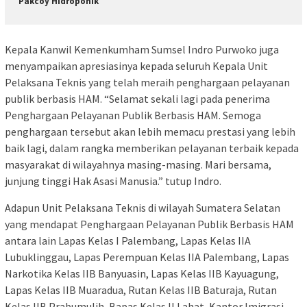
Pakcoy Hidroponik
Kepala Kanwil Kemenkumham Sumsel Indro Purwoko juga
menyampaikan apresiasinya kepada seluruh Kepala Unit
Pelaksana Teknis yang telah meraih penghargaan pelayanan
publik berbasis HAM. “Selamat sekali lagi pada penerima
Penghargaan Pelayanan Publik Berbasis HAM. Semoga
penghargaan tersebut akan lebih memacu prestasi yang lebih
baik lagi, dalam rangka memberikan pelayanan terbaik kepada
masyarakat di wilayahnya masing-masing. Mari bersama,
junjung tinggi Hak Asasi Manusia.” tutup Indro.
Adapun Unit Pelaksana Teknis di wilayah Sumatera Selatan
yang mendapat Penghargaan Pelayanan Publik Berbasis HAM
antara lain Lapas Kelas I Palembang, Lapas Kelas IIA
Lubuklinggau, Lapas Perempuan Kelas IIA Palembang, Lapas
Narkotika Kelas IIB Banyuasin, Lapas Kelas IIB Kayuagung,
Lapas Kelas IIB Muaradua, Rutan Kelas IIB Baturaja, Rutan
Kelas IIB Prabumulih, Bapas Kelas II Lahat, Kantor Imigrasi