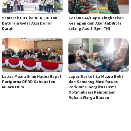
Semarak HUT ke-81 RI, Rutan
Korem 044/Gapo Tingkatkan
Baturaja Gelar Aksi Donor
Kesiapan dan Akuntabilitas
Darah
Jelang Audit Itjen TNI
Lapas Muara Enim Hadiri Rapat
Lapas Narkotika Muara Beliti
Paripurna DPRD Kabupaten
dan Kemenag Musi Rawas
Muara Enim
Perkuat Sinergitas Demi
Optimalisasi Pembinaan
Rohani Warga Binaan