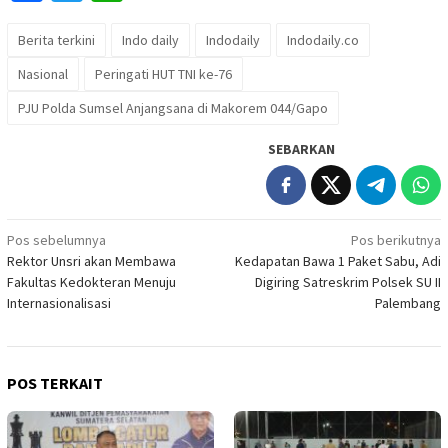
Berita terkini
Indo daily
Indodaily
Indodaily.co
Nasional
Peringati HUT TNI ke-76
PJU Polda Sumsel Anjangsana di Makorem 044/Gapo
SEBARKAN
Navigasi
Pos sebelumnya
Pos berikutnya
Rektor Unsri akan Membawa
Kedapatan Bawa 1 Paket Sabu, Adi
pos
Fakultas Kedokteran Menuju
Digiring Satreskrim Polsek SU II
Internasionalisasi
Palembang
POS TERKAIT