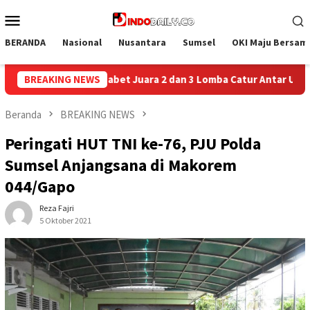
Loncat
Menu
ke
Mobile
konten
BERANDA
Nasional
Nusantara
Sumsel
OKI Maju Bersam
 Lomba Catur Antar UPT Pemasyarakatan se-Palembang Raya
BREAKING NEWS
Beranda
BREAKING NEWS
Peringati HUT TNI ke-76, PJU Polda
Sumsel Anjangsana di Makorem
044/Gapo
Reza Fajri
5 Oktober 2021