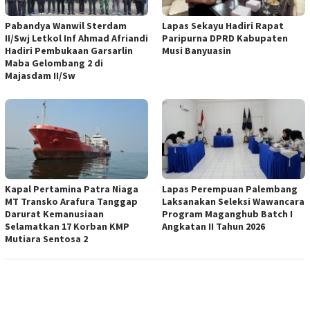
Pabandya Wanwil Sterdam
Lapas Sekayu Hadiri Rapat
II/Swj Letkol Inf Ahmad Afriandi
Paripurna DPRD Kabupaten
Hadiri Pembukaan Garsarlin
Musi Banyuasin
Maba Gelombang 2 di
Majasdam II/Sw
Kapal Pertamina Patra Niaga
Lapas Perempuan Palembang
MT Transko Arafura Tanggap
Laksanakan Seleksi Wawancara
Darurat Kemanusiaan
Program Maganghub Batch I
Selamatkan 17 Korban KMP
Angkatan II Tahun 2026
Mutiara Sentosa 2