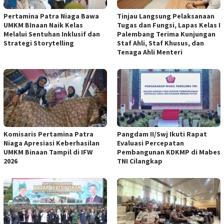
Pertamina Patra Niaga Bawa
Tinjau Langsung Pelaksanaan
UMKM BInaan Naik Kelas
Tugas dan Fungsi, Lapas Kelas I
Melalui Sentuhan Inklusif dan
Palembang Terima Kunjungan
Strategi Storytelling
Staf Ahli, Staf Khusus, dan
Tenaga Ahli Menteri
Komisaris Pertamina Patra
Pangdam II/Swj Ikuti Rapat
Niaga Apresiasi Keberhasilan
Evaluasi Percepatan
UMKM Binaan Tampil di IFW
Pembangunan KDKMP di Mabes
2026
TNI Cilangkap