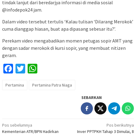
tindak lanjut dari beredarjya informasi di media sosial
@infodepok24 jam.
Dalam video tersebut tertulis ‘Kalau tulisan ‘Dilarang Merokok’
cuma dianggap hiasan, buat apa dipasang sebesar itu?’.
Perekam video mengabadikan momen petugas sopir AMT yang
dengan sadar merokok di kursi sopir, yang membuat nitizen
geram.
Facebook
Twitter
WhatsApp
Pertamina
Pertamina Patra Niaga
SEBARKAN
Navigasi
Pos sebelumnya
Pos berikutnya
Kementerian ATR/BPN Hadirkan
Inver PPTPKH Tahap 3 Dimulai, 8
pos