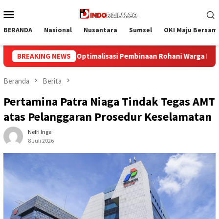
Loncat
Menu
ke
Mobile
konten
BERANDA
Nasional
Nusantara
Sumsel
OKI Maju Bersam
ni Warga Binaan
BREAKING NEWS
Bangun Kesamaan Persepsi, Lapas Narkot
Beranda
Berita
Pertamina Patra Niaga Tindak Tegas AMT
atas Pelanggaran Prosedur Keselamatan
Nefri Inge
8 Juli 2026