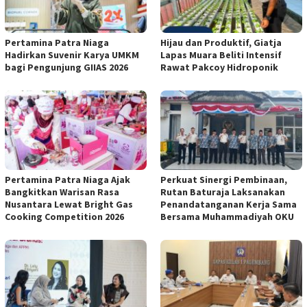
Pertamina Patra Niaga
Hijau dan Produktif, Giatja
Hadirkan Suvenir Karya UMKM
Lapas Muara Beliti Intensif
bagi Pengunjung GIIAS 2026
Rawat Pakcoy Hidroponik
Pertamina Patra Niaga Ajak
Perkuat Sinergi Pembinaan,
Bangkitkan Warisan Rasa
Rutan Baturaja Laksanakan
Nusantara Lewat Bright Gas
Penandatanganan Kerja Sama
Cooking Competition 2026
Bersama Muhammadiyah OKU