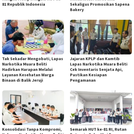
81 Republik Indonesia
Sekaligus Promosikan Sapena
Bakery
Tak Sekadar Mengobati, Lapas
Jajaran KPLP dan Kamtib
Narkotika Muara Beliti
Lapas Narkotika Muara Beliti
Hadirkan Harapan Melalui
Cek Inventaris Senjata Api,
Layanan Kesehatan Warga
Pastikan Kesiapan
Binaan di Balik Jeruji
Pengamanan
Konsolidasi Tanpa Kompromi,
Semarak HUT ke-81 RI, Rutan