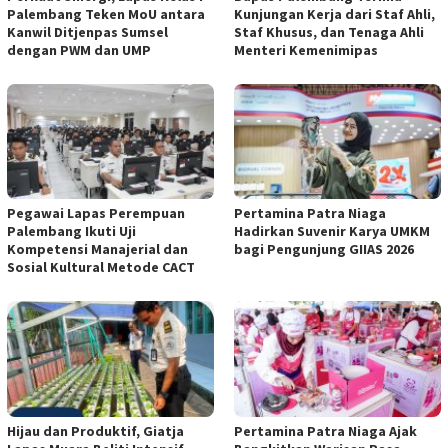
Palembang Teken MoU antara
Kunjungan Kerja dari Staf Ahli,
Kanwil Ditjenpas Sumsel
Staf Khusus, dan Tenaga Ahli
dengan PWM dan UMP
Menteri Kemenimipas
Pegawai Lapas Perempuan
Pertamina Patra Niaga
Palembang Ikuti Uji
Hadirkan Suvenir Karya UMKM
Kompetensi Manajerial dan
bagi Pengunjung GIIAS 2026
Sosial Kultural Metode CACT
Hijau dan Produktif, Giatja
Pertamina Patra Niaga Ajak