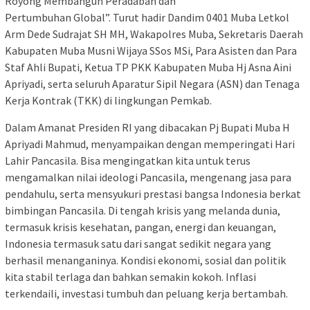
Royong Membangun Peradaban dan
Pertumbuhan Global”. Turut hadir Dandim 0401 Muba Letkol
Arm Dede Sudrajat SH MH, Wakapolres Muba, Sekretaris Daerah
Kabupaten Muba Musni Wijaya SSos MSi, Para Asisten dan Para
Staf Ahli Bupati, Ketua TP PKK Kabupaten Muba Hj Asna Aini
Apriyadi, serta seluruh Aparatur Sipil Negara (ASN) dan Tenaga
Kerja Kontrak (TKK) di lingkungan Pemkab.
Dalam Amanat Presiden RI yang dibacakan Pj Bupati Muba H
Apriyadi Mahmud, menyampaikan dengan memperingati Hari
Lahir Pancasila. Bisa mengingatkan kita untuk terus
mengamalkan nilai ideologi Pancasila, mengenang jasa para
pendahulu, serta mensyukuri prestasi bangsa Indonesia berkat
bimbingan Pancasila. Di tengah krisis yang melanda dunia,
termasuk krisis kesehatan, pangan, energi dan keuangan,
Indonesia termasuk satu dari sangat sedikit negara yang
berhasil menanganinya. Kondisi ekonomi, sosial dan politik
kita stabil terlaga dan bahkan semakin kokoh. Inflasi
terkendaili, investasi tumbuh dan peluang kerja bertambah.