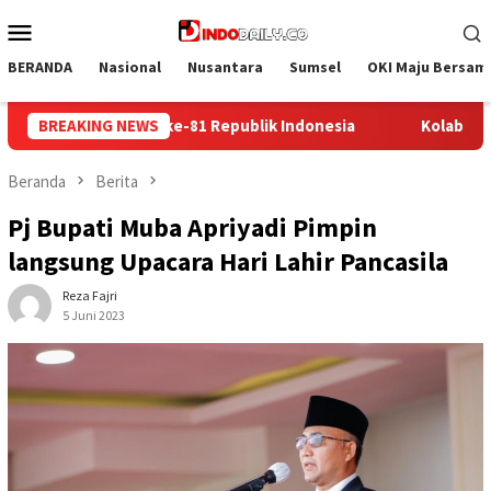
Loncat
Menu
ke
Mobile
konten
BERANDA
Nasional
Nusantara
Sumsel
OKI Maju Bersam
Kolaborasi Lintas Sektoral di Lapas Muara Enim: Sukseskan R
BREAKING NEWS
Beranda
Berita
Pj Bupati Muba Apriyadi Pimpin
langsung Upacara Hari Lahir Pancasila
Reza Fajri
5 Juni 2023