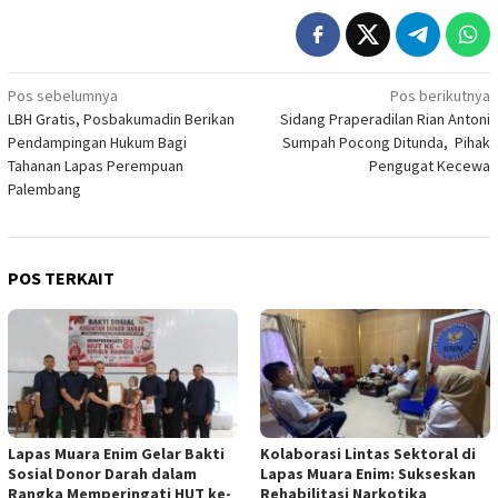
Navigasi
Pos sebelumnya
Pos berikutnya
LBH Gratis, Posbakumadin Berikan
Sidang Praperadilan Rian Antoni
pos
Pendampingan Hukum Bagi
Sumpah Pocong Ditunda, Pihak
Tahanan Lapas Perempuan
Pengugat Kecewa
Palembang
POS TERKAIT
Lapas Muara Enim Gelar Bakti
Kolaborasi Lintas Sektoral di
Sosial Donor Darah dalam
Lapas Muara Enim: Sukseskan
Rangka Memperingati HUT ke-
Rehabilitasi Narkotika