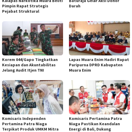
Kalapas Narkotika Muara Beliti
Baturaja Gelar Aksi Donor
Pimpin Rapat Strategis
Darah
Pejabat Struktural
Korem 044/Gapo Tingkatkan
Lapas Muara Enim Hadiri Rapat
Kesiapan dan Akuntabilitas
Paripurna DPRD Kabupaten
Jelang Audit Itjen TNI
Muara Enim
Komisaris Independen
Komisaris Pertamina Patra
Pertamina Patra Niaga
Niaga Pastikan Keandalan
Terpikat Produk UMKM Mitra
Energi di Bali, Dukung