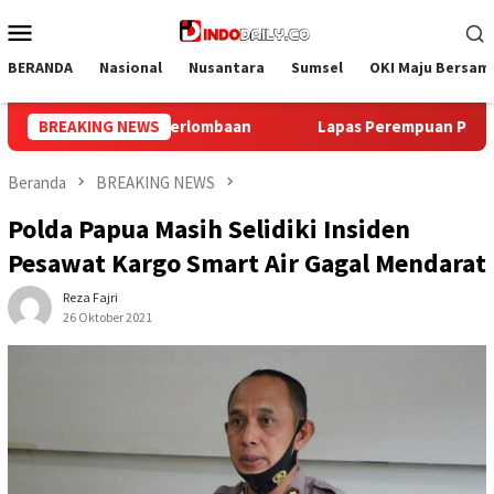
Loncat
Menu
ke
Mobile
konten
BERANDA
Nasional
Nusantara
Sumsel
OKI Maju Bersam
s Perempuan Palembang Ikuti Donor Darah dan Pemeriksaan Kese
BREAKING NEWS
Beranda
BREAKING NEWS
Polda Papua Masih Selidiki Insiden
Pesawat Kargo Smart Air Gagal Mendarat
Reza Fajri
26 Oktober 2021