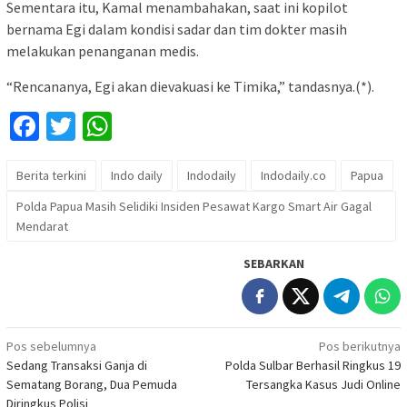
Sementara itu, Kamal menambahakan, saat ini kopilot
bernama Egi dalam kondisi sadar dan tim dokter masih
melakukan penanganan medis.
“Rencananya, Egi akan dievakuasi ke Timika,” tandasnya.(*).
Facebook
Twitter
WhatsApp
Berita terkini
Indo daily
Indodaily
Indodaily.co
Papua
Polda Papua Masih Selidiki Insiden Pesawat Kargo Smart Air Gagal
Mendarat
SEBARKAN
Navigasi
Pos sebelumnya
Pos berikutnya
Sedang Transaksi Ganja di
Polda Sulbar Berhasil Ringkus 19
pos
Sematang Borang, Dua Pemuda
Tersangka Kasus Judi Online
Diringkus Polisi