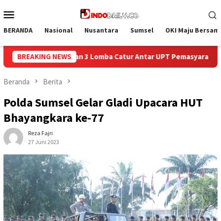
Loncat
Menu
ke
Mobile
konten
BERANDA
Nasional
Nusantara
Sumsel
OKI Maju Bersam
Antar UPT Pemasyarakatan se-Palembang Raya
BREAKING NEWS
Semarak HU
Beranda
Berita
Polda Sumsel Gelar Gladi Upacara HUT
Bhayangkara ke-77
Reza Fajri
27 Juni 2023