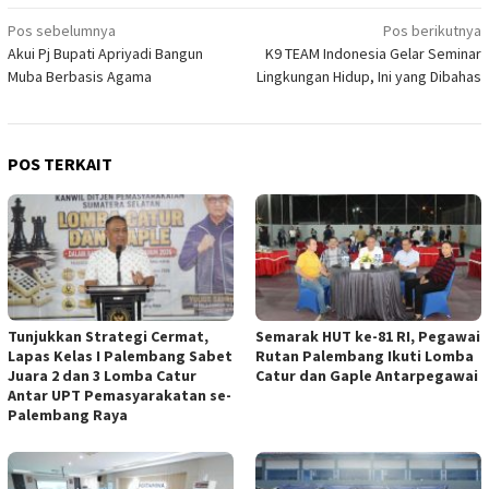
Navigasi
Pos sebelumnya
Pos berikutnya
Akui Pj Bupati Apriyadi Bangun
K9 TEAM Indonesia Gelar Seminar
pos
Muba Berbasis Agama
Lingkungan Hidup, Ini yang Dibahas
POS TERKAIT
Tunjukkan Strategi Cermat,
Semarak HUT ke-81 RI, Pegawai
Lapas Kelas I Palembang Sabet
Rutan Palembang Ikuti Lomba
Juara 2 dan 3 Lomba Catur
Catur dan Gaple Antarpegawai
Antar UPT Pemasyarakatan se-
Palembang Raya