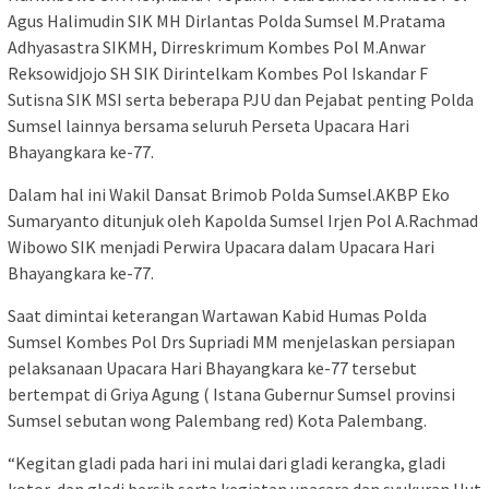
Agus Halimudin SIK MH Dirlantas Polda Sumsel M.Pratama
Adhyasastra SIKMH, Dirreskrimum Kombes Pol M.Anwar
Reksowidjojo SH SIK Dirintelkam Kombes Pol Iskandar F
Sutisna SIK MSI serta beberapa PJU dan Pejabat penting Polda
Sumsel lainnya bersama seluruh Perseta Upacara Hari
Bhayangkara ke-77.
Dalam hal ini Wakil Dansat Brimob Polda Sumsel.AKBP Eko
Sumaryanto ditunjuk oleh Kapolda Sumsel Irjen Pol A.Rachmad
Wibowo SIK menjadi Perwira Upacara dalam Upacara Hari
Bhayangkara ke-77.
Saat dimintai keterangan Wartawan Kabid Humas Polda
Sumsel Kombes Pol Drs Supriadi MM menjelaskan persiapan
pelaksanaan Upacara Hari Bhayangkara ke-77 tersebut
bertempat di Griya Agung ( Istana Gubernur Sumsel provinsi
Sumsel sebutan wong Palembang red) Kota Palembang.
“Kegitan gladi pada hari ini mulai dari gladi kerangka, gladi
kotor, dan gladi bersih serta kegiatan upacara dan syukuran Hut