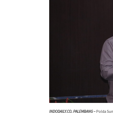
INDODAILY.CO, PALEMBANG –
Polda Su