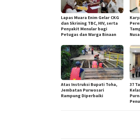
Lapas Muara Enim Gelar CKG
Kary
dan Skrining TBC, HIV, serta
Pere
Penyakit Menular bagi
Tamp
Petugas dan Warga Binaan
Nusa
Atas Instruksi Bupati Toha,
37 T
Jembatan Purwosari
Kela
Rampung Diperbaiki
Purn
Penu