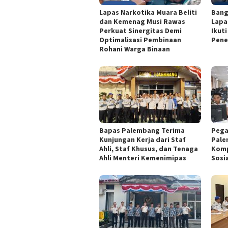
Lapas Narkotika Muara Beliti
Bang
dan Kemenag Musi Rawas
Lapa
Perkuat Sinergitas Demi
Ikut
Optimalisasi Pembinaan
Pene
Rohani Warga Binaan
Bapas Palembang Terima
Pega
Kunjungan Kerja dari Staf
Pale
Ahli, Staf Khusus, dan Tenaga
Komp
Ahli Menteri Kemenimipas
Sosi