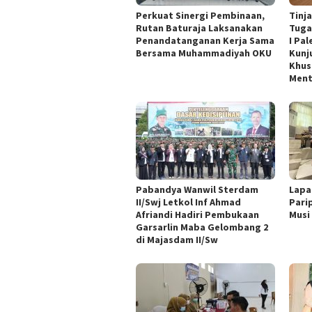
Perkuat Sinergi Pembinaan,
Tinj
Rutan Baturaja Laksanakan
Tuga
Penandatanganan Kerja Sama
I Pa
Bersama Muhammadiyah OKU
Kunj
Khus
Ment
Pabandya Wanwil Sterdam
Lapa
II/Swj Letkol Inf Ahmad
Pari
Afriandi Hadiri Pembukaan
Musi
Garsarlin Maba Gelombang 2
di Majasdam II/Sw