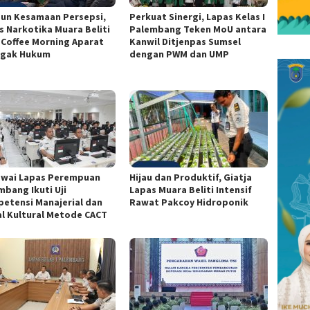
un Kesamaan Persepsi,
Perkuat Sinergi, Lapas Kelas I
s Narkotika Muara Beliti
Palembang Teken MoU antara
i Coffee Morning Aparat
Kanwil Ditjenpas Sumsel
gak Hukum
dengan PWM dan UMP
wai Lapas Perempuan
Hijau dan Produktif, Giatja
mbang Ikuti Uji
Lapas Muara Beliti Intensif
etensi Manajerial dan
Rawat Pakcoy Hidroponik
al Kultural Metode CACT