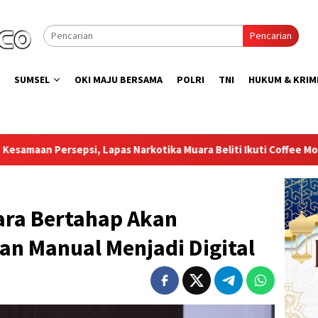
Pencarian
SUMSEL
OKI MAJU BERSAMA
POLRI
TNI
HUKUM & KRIM
otika Muara Beliti Ikuti Coffee Morning Aparat Penegak Hukum
ara Bertahap Akan
an Manual Menjadi Digital