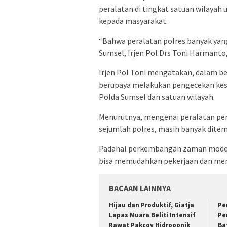
peralatan di tingkat satuan wilay
kepada masyarakat.
“Bahwa peralatan polres banyak yan
Sumsel, Irjen Pol Drs Toni Harmanto,
Irjen Pol Toni mengatakan, dalam be
berupaya melakukan pengecekan kesi
Polda Sumsel dan satuan wilayah.
Menurutnya, mengenai peralatan pen
sejumlah polres, masih banyak dit
Padahal perkembangan zaman modern 
bisa memudahkan pekerjaan dan me
BACAAN LAINNYA
Hijau dan Produktif, Giatja
Pe
Lapas Muara Beliti Intensif
Pe
Rawat Pakcoy Hidroponik
Ba