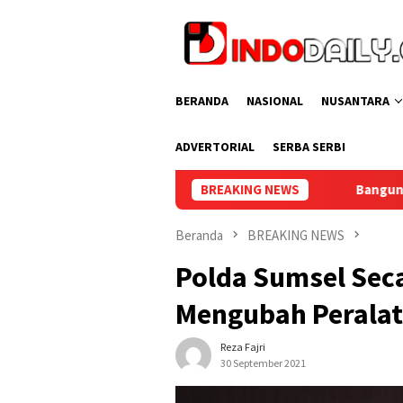
Loncat
ke
konten
BERANDA
NASIONAL
NUSANTARA
ADVERTORIAL
SERBA SERBI
hani Warga Binaan
Bangun Kesamaan Persepsi, Lapas Nark
BREAKING NEWS
Beranda
BREAKING NEWS
Polda Sumsel Sec
Mengubah Peralat
Reza Fajri
30 September 2021