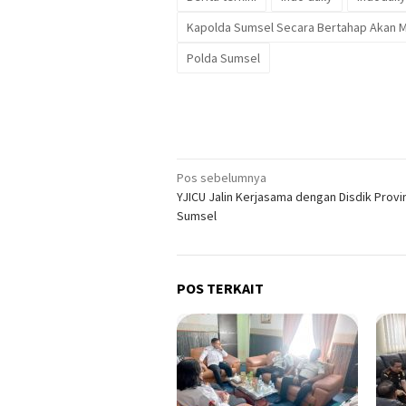
Kapolda Sumsel Secara Bertahap Akan Me
Polda Sumsel
Navigasi
Pos sebelumnya
YJICU Jalin Kerjasama dengan Disdik Provi
pos
Sumsel
POS TERKAIT