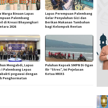
a Warga Binaan Lapas
Lapas Perempuan Palembang
mpuan Palembang
Gelar Penyuluhan Gizi dan
il di Kreasi Bhayangkari
Berikan Makanan Tambahan
ntara 2026
bagi Kelompok Rentan
ahun Mengabdi, Lapas
Puluhan Kepsek SMPN Di Ogan
s I Palembang Lepas
Ilir “Stres”, Ini Pejelasan
abakti pegawai dengan
Ketua MKKS
h Penghormatan