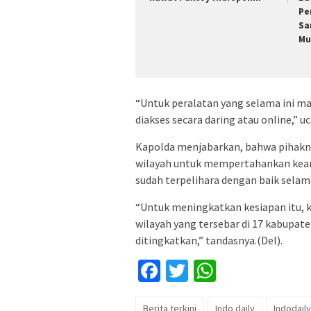
Pe
Sa
Mu
“Untuk peralatan yang selama ini ma
diakses secara daring atau online,” u
Kapolda menjabarkan, bahwa pihakn
wilayah untuk mempertahankan kea
sudah terpelihara dengan baik selama
“Untuk meningkatkan kesiapan itu,
wilayah yang tersebar di 17 kabupat
ditingkatkan,” tandasnya.(Del).
Facebook
Twitter
WhatsApp
Berita terkini
Indo daily
Indodaily