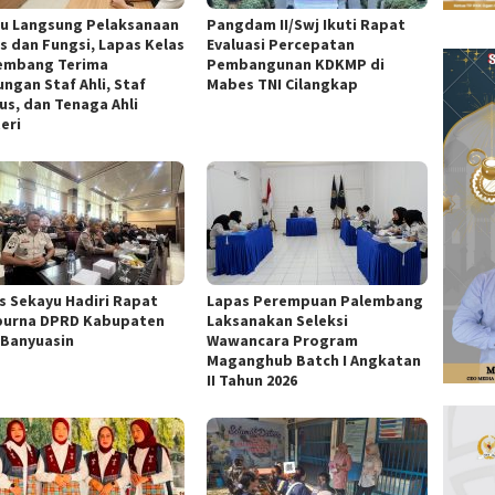
au Langsung Pelaksanaan
Pangdam II/Swj Ikuti Rapat
s dan Fungsi, Lapas Kelas
Evaluasi Percepatan
lembang Terima
Pembangunan KDKMP di
ungan Staf Ahli, Staf
Mabes TNI Cilangkap
us, dan Tenaga Ahli
eri
s Sekayu Hadiri Rapat
Lapas Perempuan Palembang
purna DPRD Kabupaten
Laksanakan Seleksi
 Banyuasin
Wawancara Program
Maganghub Batch I Angkatan
II Tahun 2026