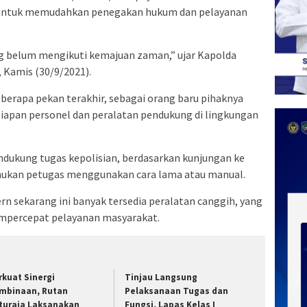
ah untuk memudahkan penegakan hukum dan pelayanan
g belum mengikuti kemajuan zaman,” ujar Kapolda
 Kamis (30/9/2021).
berapa pekan terakhir, sebagai orang baru pihaknya
apan personel dan peralatan pendukung di lingkungan
dukung tugas kepolisian, berdasarkan kunjungan ke
emukan petugas menggunakan cara lama atau manual.
sekarang ini banyak tersedia peralatan canggih, yang
mpercepat pelayanan masyarakat.
rkuat Sinergi
Tinjau Langsung
mbinaan, Rutan
Pelaksanaan Tugas dan
turaja Laksanakan
Fungsi, Lapas Kelas I