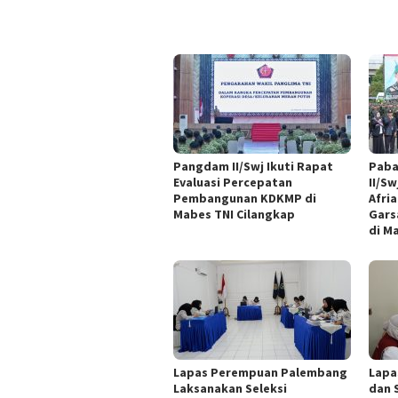
Pangdam II/Swj Ikuti Rapat
Paba
Evaluasi Percepatan
II/Sw
Pembangunan KDKMP di
Afri
Mabes TNI Cilangkap
Gars
di M
Lapas Perempuan Palembang
Lapa
Laksanakan Seleksi
dan S