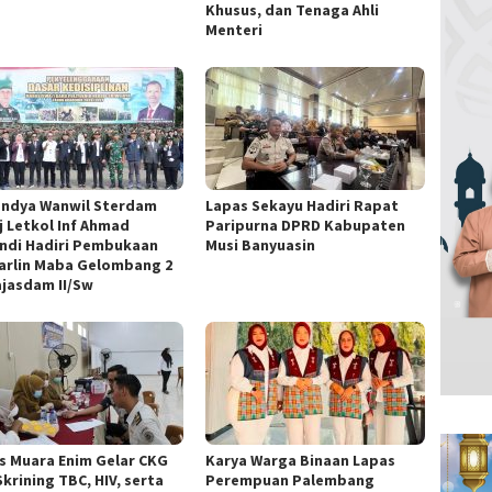
Khusus, dan Tenaga Ahli
Menteri
ndya Wanwil Sterdam
Lapas Sekayu Hadiri Rapat
j Letkol Inf Ahmad
Paripurna DPRD Kabupaten
andi Hadiri Pembukaan
Musi Banyuasin
arlin Maba Gelombang 2
ajasdam II/Sw
s Muara Enim Gelar CKG
Karya Warga Binaan Lapas
krining TBC, HIV, serta
Perempuan Palembang