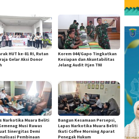
rak HUT ke-81 RI, Rutan
Korem 044/Gapo Tingkatkan
raja Gelar Aksi Donor
Kesiapan dan Akuntabilitas
h
Jelang Audit Itjen TNI
s Narkotika Muara Beliti
Bangun Kesamaan Persepsi,
Kemenag Musi Rawas
Lapas Narkotika Muara Beliti
uat Sinergitas Demi
Ikuti Coffee Morning Aparat
malisasi Pembinaan
Penegak Hukum