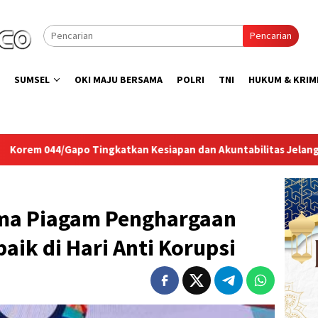
Pencarian
SUMSEL
OKI MAJU BERSAMA
POLRI
TNI
HUKUM & KRIM
an Kesiapan dan Akuntabilitas Jelang Audit Itjen TNI
La
ima Piagam Penghargaan
aik di Hari Anti Korupsi