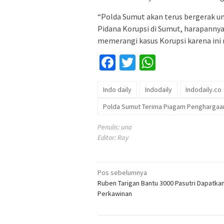
“Polda Sumut akan terus bergerak 
Pidana Korupsi di Sumut, harapann
memerangi kasus Korupsi karena ini 
Facebook
Twitter
WhatsApp
Indo daily
Indodaily
Indodaily.co
Polda Sumut Terima Piagam Penghargaan 
Penulis: una
Editor: Ray
Navigasi
Pos sebelumnya
Ruben Tarigan Bantu 3000 Pasutri Dapatka
pos
Perkawinan