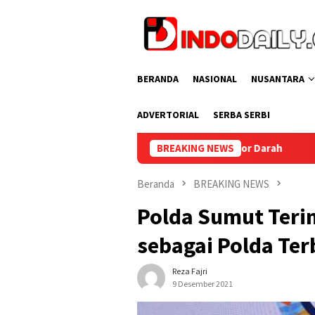
Loncat
ke
konten
BERANDA
NASIONAL
NUSANTARA
ADVERTORIAL
SERBA SERBI
Baturaja Gelar Aksi Donor Darah
BREAKING NEWS
Korem 044/Gapo Tingkatk
Beranda
BREAKING NEWS
Polda Sumut Ter
sebagai Polda Terb
Reza Fajri
9 Desember 2021