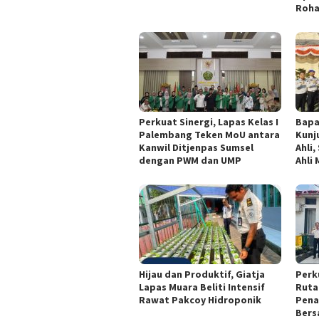
Roha
Perkuat Sinergi, Lapas Kelas I
Bapa
Palembang Teken MoU antara
Kunj
Kanwil Ditjenpas Sumsel
Ahli
dengan PWM dan UMP
Ahli
Hijau dan Produktif, Giatja
Perk
Lapas Muara Beliti Intensif
Ruta
Rawat Pakcoy Hidroponik
Pena
Bers