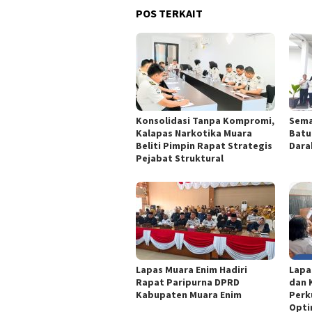
POS TERKAIT
Konsolidasi Tanpa Kompromi,
Sema
Kalapas Narkotika Muara
Batu
Beliti Pimpin Rapat Strategis
Dara
Pejabat Struktural
Lapas Muara Enim Hadiri
Lapa
Rapat Paripurna DPRD
dan 
Kabupaten Muara Enim
Perk
Opti