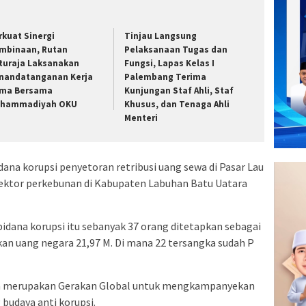
rkuat Sinergi
Tinjau Langsung
mbinaan, Rutan
Pelaksanaan Tugas dan
turaja Laksanakan
Fungsi, Lapas Kelas I
nandatanganan Kerja
Palembang Terima
ma Bersama
Kunjungan Staf Ahli, Staf
hammadiyah OKU
Khusus, dan Tenaga Ahli
Menteri
na korupsi penyetoran retribusi uang sewa di Pasar Lau
 sektor perkebunan di Kabupaten Labuhan Batu Uatara
dana korupsi itu sebanyak 37 orang ditetapkan sebagai
an uang negara 21,97 M. Di mana 22 tersangka sudah P
nia merupakan Gerakan Global untuk mengkampanyekan
budaya anti korupsi.