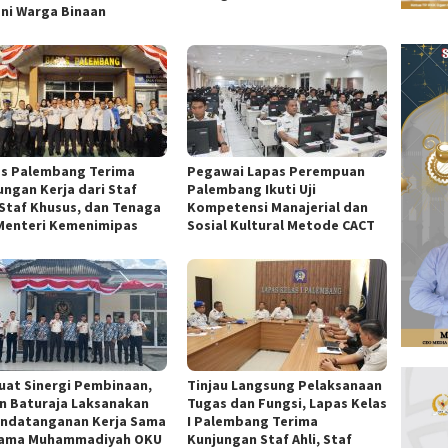
ni Warga Binaan
s Palembang Terima
Pegawai Lapas Perempuan
ungan Kerja dari Staf
Palembang Ikuti Uji
, Staf Khusus, dan Tenaga
Kompetensi Manajerial dan
 Menteri Kemenimipas
Sosial Kultural Metode CACT
uat Sinergi Pembinaan,
Tinjau Langsung Pelaksanaan
n Baturaja Laksanakan
Tugas dan Fungsi, Lapas Kelas
ndatanganan Kerja Sama
I Palembang Terima
ama Muhammadiyah OKU
Kunjungan Staf Ahli, Staf