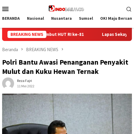
Loncat
Menu
ke
Mobile
konten
BERANDA
Nasional
Nusantara
Sumsel
OKI Maju Bersam
BREAKING NEWS
Lapas Sekayu Gandeng Kwarcab Muba Berikan Materi Dasa
Beranda
BREAKING NEWS
Polri Bantu Awasi Penanganan Penyakit
Mulut dan Kuku Hewan Ternak
Reza Fajri
11 Mei 2022