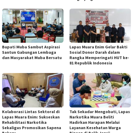
Bupati Muba Sambut Aspirasi
Lapas Muara Enim Gelar Bakti
Santun Gabungan Lembaga
Sosial Donor Darah dalam
dan Masyarakat Muba Bersatu
Rangka Memperingati HUT ke-
81 Republik Indonesia
Kolaborasi Lintas Sektoral di
Tak Sekadar Mengobati, Lapas
Lapas Muara Enim: Sukseskan
Narkotika Muara Beliti
Rehabilitasi Narkotika
Hadirkan Harapan Melalui
Sekaligus Promosikan Sapena
Layanan Kesehatan Warga