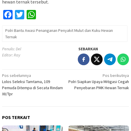
hewan ternak tersebut.
Facebook
Twitter
WhatsApp
Polri Bantu Awasi Penanganan Penyakit Mulut dan Kuku Hewan
Ternak
Penulis: Del
SEBARKAN
Editor: Ray
Navigasi
Pos sebelumnya
Pos berikutnya
Lolos Seleksi Tamtama, 109
Polri Siapkan Upaya Mitigasi Cegah
pos
Pemuda Ditempa di Secata Rindam
Penyebaran PMK Hewan Ternak
XII/Tpr
POS TERKAIT