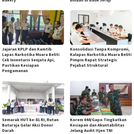
Bakery
Binaan di Balik Jeruji
Jajaran KPLP dan Kamtib
Konsolidasi Tanpa Kompromi,
Lapas Narkotika Muara Beliti
Kalapas Narkotika Muara Beliti
Cek Inventaris Senjata Api,
Pimpin Rapat Strategis
Pastikan Kesiapan
Pejabat Struktural
Pengamanan
Semarak HUT ke-81 RI, Rutan
Korem 044/Gapo Tingkatkan
Baturaja Gelar Aksi Donor
Kesiapan dan Akuntabilitas
Darah
Jelang Audit Itjen TNI