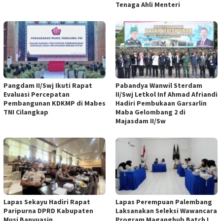
Tenaga Ahli Menteri
Pangdam II/Swj Ikuti Rapat
Pabandya Wanwil Sterdam
Evaluasi Percepatan
II/Swj Letkol Inf Ahmad Afriandi
Pembangunan KDKMP di Mabes
Hadiri Pembukaan Garsarlin
TNI Cilangkap
Maba Gelombang 2 di
Majasdam II/Sw
Lapas Sekayu Hadiri Rapat
Lapas Perempuan Palembang
Paripurna DPRD Kabupaten
Laksanakan Seleksi Wawancara
Musi Banyuasin
Program Maganghub Batch I