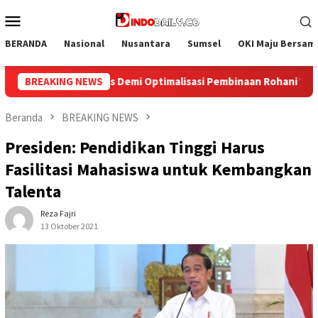
Loncat
Menu
ke
Mobile
konten
BERANDA
Nasional
Nusantara
Sumsel
OKI Maju Bersam
aan Rohani Warga Binaan
BREAKING NEWS
Bangun Kesamaan Persepsi, Lapa
Beranda
BREAKING NEWS
Presiden: Pendidikan Tinggi Harus
Fasilitasi Mahasiswa untuk Kembangkan
Talenta
Reza Fajri
13 Oktober 2021