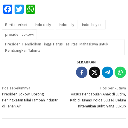
Facebook
Twitter
WhatsApp
Berita terkini
Indo daily
Indodaily
Indodaily.co
presiden Jokowi
Presiden: Pendidikan Tinggi Harus Fasilitasi Mahasiswa untuk
Kembangkan Talenta
SEBARKAN
Navigasi
Pos sebelumnya
Pos berikutnya
Presiden Jokowi Dorong
Kasus Pencabulan Anak di Lutim,
pos
Peningkatan Nilai Tambah Industri
Kabid Humas Polda Sulsel: Belum
di Tanah Air
Ditemukan Bukti yang Cukup