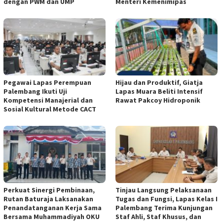
dengan PWM dan UMP
Menteri Kemenimipas
Pegawai Lapas Perempuan
Hijau dan Produktif, Giatja
Palembang Ikuti Uji
Lapas Muara Beliti Intensif
Kompetensi Manajerial dan
Rawat Pakcoy Hidroponik
Sosial Kultural Metode CACT
Perkuat Sinergi Pembinaan,
Tinjau Langsung Pelaksanaan
Rutan Baturaja Laksanakan
Tugas dan Fungsi, Lapas Kelas I
Penandatanganan Kerja Sama
Palembang Terima Kunjungan
Bersama Muhammadiyah OKU
Staf Ahli, Staf Khusus, dan