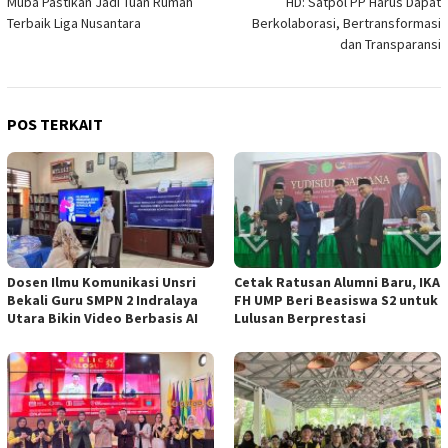
Muba Pastikan Jadi Tuan Rumah
HD: Satpol PP Harus Dapat
pos
Terbaik Liga Nusantara
Berkolaborasi, Bertransformasi
dan Transparansi
POS TERKAIT
Dosen Ilmu Komunikasi Unsri
Cetak Ratusan Alumni Baru, IKA
Bekali Guru SMPN 2 Indralaya
FH UMP Beri Beasiswa S2 untuk
Utara Bikin Video Berbasis AI
Lulusan Berprestasi