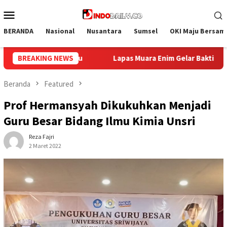
Loncat
Menu
ke
Mobile
konten
BERANDA
Nasional
Nusantara
Sumsel
OKI Maju Bersam
elar Bakti Sosial Donor Darah dalam Rangka Memperingati HUT ke
BREAKING NEWS
Beranda
Featured
Prof Hermansyah Dikukuhkan Menjadi
Guru Besar Bidang Ilmu Kimia Unsri
Reza Fajri
2 Maret 2022