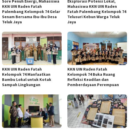
Sore Penuh Energi, Mahasiswa
Eksplorasi Potensi Lokal,
KKN UIN Raden Fatah
Mahasiswa KKN UIN Raden
Palembang Kelompok 74 Gelar
Fatah Palembang Kelompok 74
Senam Bersama Ibu-Ibu Desa
Telusuri Kebun Warga Teluk
Teluk Jaya
Jaya
KKN UIN Raden Fatah
KKN UIN Raden Fatah
Kelompok 74 Manfaatkan
Kelompok 74 Buka Ruang
Bambu Lokal untuk Kotak
Refleksi Keadilan dan
Sampah Lingkungan
Pemberdayaan Perempuan