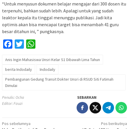
“Untuk menyusun dokumen belajar mengajar dari 300 dosen itu
terpenuhi, bahkan sudah lebih. Apalagi untuk yang sudah
leaktor kepala itu tinggal menunggu publikasi. Jadi kita
optimis akan bisa mencapai target bisa menambah 41 guru
besar ditahun ini, ” pungkasnya.
Facebook
Twitter
WhatsApp
Anis Ingin Mahasiswa Unsri Kelar S1 Dibawah Lima Tahun
berita Indodaily
Indodaily
Pembangunan Gedung Transit Dokter Unsri di RSUD Siti Fatimah
Dimulai
Penulis: Ocha
SEBARKAN
Editor: Fauzi
Navigasi
Pos sebelumnya
Pos berikutnya