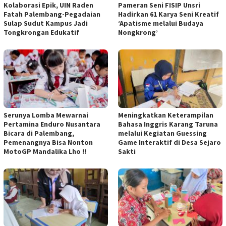
Kolaborasi Epik, UIN Raden
Pameran Seni FISIP Unsri
Fatah Palembang-Pegadaian
Hadirkan 61 Karya Seni Kreatif
Sulap Sudut Kampus Jadi
‘Apatisme melalui Budaya
Tongkrongan Edukatif
Nongkrong’
Serunya Lomba Mewarnai
Meningkatkan Keterampilan
Pertamina Enduro Nusantara
Bahasa Inggris Karang Taruna
Bicara di Palembang,
melalui Kegiatan Guessing
Pemenangnya Bisa Nonton
Game Interaktif di Desa Sejaro
MotoGP Mandalika Lho !!
Sakti