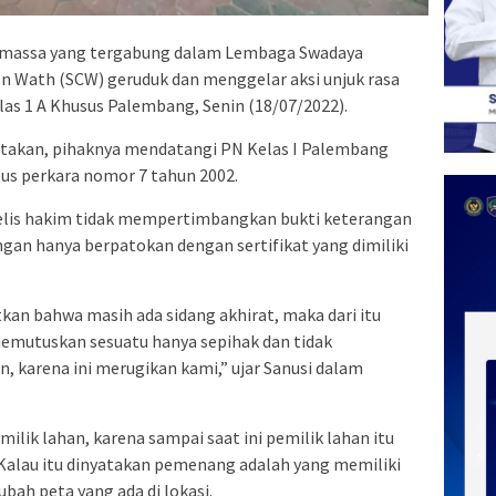
 massa yang tergabung dalam Lembaga Swadaya
on Wath (SCW) geruduk dan menggelar aksi unjuk rasa
las 1 A Khusus Palembang, Senin (18/07/2022).
atakan, pihaknya mendatangi PN Kelas I Palembang
us perkara nomor 7 tahun 2002.
jelis hakim tidak mempertimbangkan bukti keterangan
ngan hanya berpatokan dengan sertifikat yang dimiliki
kan bahwa masih ada sidang akhirat, maka dari itu
memutuskan sesuatu hanya sepihak dan tidak
 karena ini merugikan kami,” ujar Sanusi dalam
ilik lahan, karena sampai saat ini pemilik lahan itu
 Kalau itu dinyatakan pemenang adalah yang memiliki
ubah peta yang ada di lokasi.