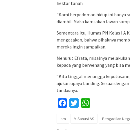
hektar tanah.
“Kami berpedoman hidup ini hanya se
diambil. Maka kami akan lawan samp
Sementara Itu, Humas PN Kelas I A 
mengatakan, bahwa pihaknya memberi
mereka ingin sampaikan.
Menurut Efrata, misalnya melakukan
kepada yang berwenang yang bisa me
“Kita tinggal menunggu keputusannya
ajukan upaya banding. Sesuai dengan
tandasnya.
Facebook
Twitter
WhatsApp
lsm
M Sanusi AS
Pengadilan Neg