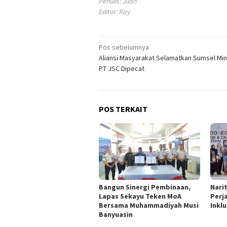
Penulis: Juan
Editor: Ray
Navigasi
Pos sebelumnya
Aliansi Masyarakat Selamatkan Sumsel Mint
pos
PT JSC Dipecat
POS TERKAIT
Bangun Sinergi Pembinaan,
Nari
Lapas Sekayu Teken MoA
Perj
Bersama Muhammadiyah Musi
Inklu
Banyuasin