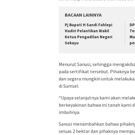
BACAAN LAINNYA
Pj Bupati H Sandi Fahlepi
DP
Hadiri Pelantikan Wakil
Te
Ketua Pengadilan Negeri
Mu
Sekayu
pe
Menurut Sanusi, sehingga mengakibat
pada sertifikat tersebut. Pihaknya
dan segera mungkin untuk melakukan 
di Sumsel.
“Upaya selanjutnya kami akan melaku
berkeyakinan bahwa ini tanah kami d
imbuhnya.
Sanusi menambahkan bahwa pihaknya
seluas 2 hektar dan pihaknya mempuny