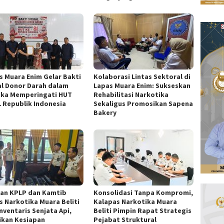
s Muara Enim Gelar Bakti
Kolaborasi Lintas Sektoral di
al Donor Darah dalam
Lapas Muara Enim: Sukseskan
ka Memperingati HUT
Rehabilitasi Narkotika
1 Republik Indonesia
Sekaligus Promosikan Sapena
Bakery
ran KPLP dan Kamtib
Konsolidasi Tanpa Kompromi,
s Narkotika Muara Beliti
Kalapas Narkotika Muara
nventaris Senjata Api,
Beliti Pimpin Rapat Strategis
ikan Kesiapan
Pejabat Struktural