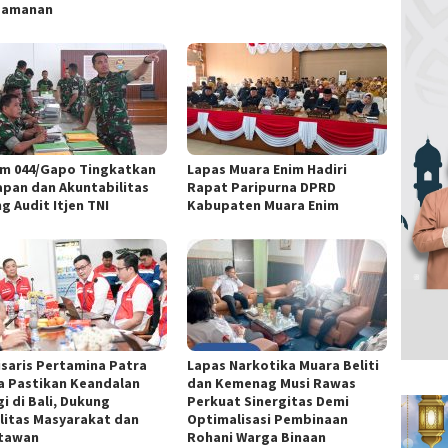
gamanan
m 044/Gapo Tingkatkan
Lapas Muara Enim Hadiri
apan dan Akuntabilitas
Rapat Paripurna DPRD
g Audit Itjen TNI
Kabupaten Muara Enim
saris Pertamina Patra
Lapas Narkotika Muara Beliti
a Pastikan Keandalan
dan Kemenag Musi Rawas
i di Bali, Dukung
Perkuat Sinergitas Demi
litas Masyarakat dan
Optimalisasi Pembinaan
tawan
Rohani Warga Binaan