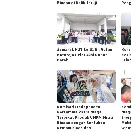
Binaan di Balik Jeruji
Pen
Semarak HUT ke-81 RI, Rutan
Kore
Baturaja Gelar Aksi Donor
Kesi
Darah
Jelan
Komisaris Independen
Komi
Pertamina Patra Niaga
Niag
Terpikat Produk UMKM Mitra
Energ
Binaan dengan Sentuhan
Mobi
Kemanusiaan dan
Wisa