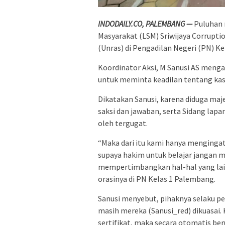
INDODAILY.CO, PALEMBANG —
Puluhan
Masyarakat (LSM) Sriwijaya Corrupti
(Unras) di Pengadilan Negeri (PN) Ke
Koordinator Aksi, M Sanusi AS meng
untuk meminta keadilan tentang kas
Dikatakan Sanusi, karena diduga ma
saksi dan jawaban, serta Sidang lapa
oleh tergugat.
“Maka dari itu kami hanya mengingat
supaya hakim untuk belajar jangan 
mempertimbangkan hal-hal yang lain,
orasinya di PN Kelas 1 Palembang.
Sanusi menyebut, pihaknya selaku pem
masih mereka (Sanusi_red) dikuasai.
sertifikat, maka secara otomatis ber