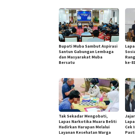
Bupati Muba Sambut Aspirasi
Lapa
Santun Gabungan Lembaga
Sosi
dan Masyarakat Muba
Rang
Bersatu
ke-8
Tak Sekadar Mengobati,
Jaja
Lapas Narkotika Muara Beliti
Lapa
Hadirkan Harapan Melalui
Cek I
Layanan Kesehatan Warga
Past