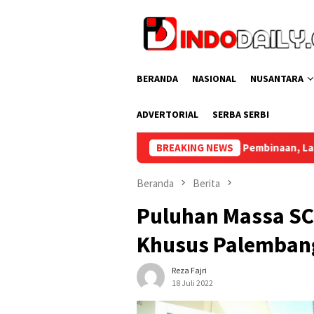
Loncat
ke
konten
BERANDA
NASIONAL
NUSANTARA
ADVERTORIAL
SERBA SERBI
Bangun Sinergi Pembinaan, Lapas Sekayu Teken MoA Be
BREAKING NEWS
Beranda
Berita
Puluhan Massa SC
Khusus Palemban
Reza Fajri
18 Juli 2022