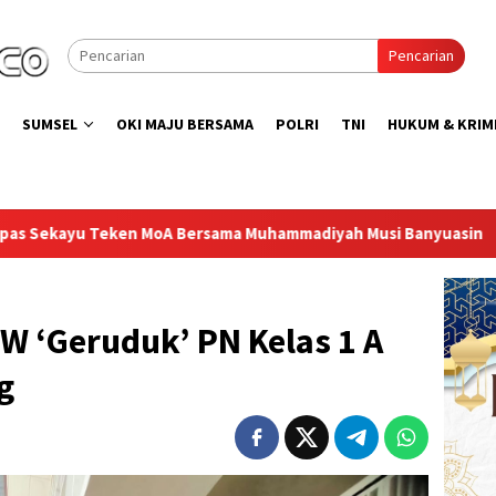
Pencarian
SUMSEL
OKI MAJU BERSAMA
POLRI
TNI
HUKUM & KRIM
rsama Muhammadiyah Musi Banyuasin
Semarak HUT RI ke-
W ‘Geruduk’ PN Kelas 1 A
g