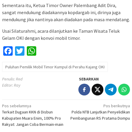
Sementara itu, Ketua Timor Owner Palembang Adit Dira,
sangat mendukung diadakannya kopdargab ini, dirinya juga
mendukung jika nantinya akan diadakan pada masa mendatang.
Usai Silaturahmi, acara dilanjutkan ke Taman Wisata Teluk
Gelam OKI dengan konvoi mobil timor.
Facebook
Twitter
WhatsApp
Puluhan Pemilik Mobil Timor Kumpul di Perahu Kajang OKI
Penulis: Red
SEBARKAN
Editor: Ray
Navigasi
Pos sebelumnya
Pos berikutnya
Terkait Dugaan KKN di Disbun
Polda NTB Lanjutkan Penyelidikan
pos
Kabupaten Muara Enim, 100% Pro
Pembangunan RS Pratama Dompu
Rakyat: Jangan Coba Bermain-main