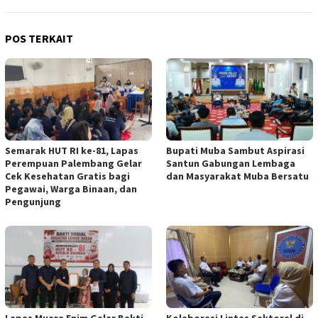
POS TERKAIT
Semarak HUT RI ke-81, Lapas
Bupati Muba Sambut Aspirasi
Perempuan Palembang Gelar
Santun Gabungan Lembaga
Cek Kesehatan Gratis bagi
dan Masyarakat Muba Bersatu
Pegawai, Warga Binaan, dan
Pengunjung
Lapas Muara Enim Gelar Bakti
Kolaborasi Lintas Sektoral di