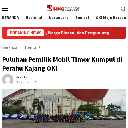
Loncat
Menu
ke
Mobile
konten
BERANDA
Nasional
Nusantara
Sumsel
OKI Maju Bersam
g
BREAKING NEWS
Bupati Muba Sambut Aspirasi Santun Gabungan Lembag
Beranda
Berita
Puluhan Pemilik Mobil Timor Kumpul di
Perahu Kajang OKI
Reza Fajri
3 Januari 2022