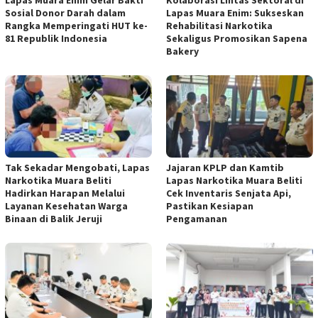
Sosial Donor Darah dalam
Lapas Muara Enim: Sukseskan
Rangka Memperingati HUT ke-
Rehabilitasi Narkotika
81 Republik Indonesia
Sekaligus Promosikan Sapena
Bakery
Tak Sekadar Mengobati, Lapas
Jajaran KPLP dan Kamtib
Narkotika Muara Beliti
Lapas Narkotika Muara Beliti
Hadirkan Harapan Melalui
Cek Inventaris Senjata Api,
Layanan Kesehatan Warga
Pastikan Kesiapan
Binaan di Balik Jeruji
Pengamanan