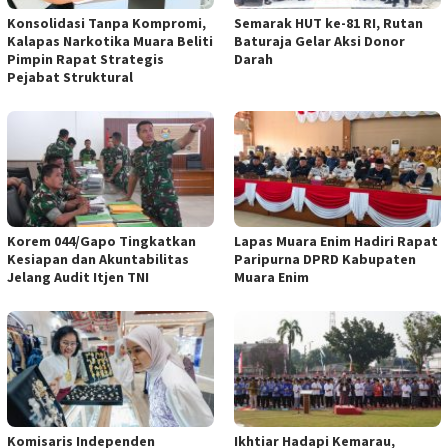
Konsolidasi Tanpa Kompromi,
Semarak HUT ke-81 RI, Rutan
Kalapas Narkotika Muara Beliti
Baturaja Gelar Aksi Donor
Pimpin Rapat Strategis
Darah
Pejabat Struktural
Korem 044/Gapo Tingkatkan
Lapas Muara Enim Hadiri Rapat
Kesiapan dan Akuntabilitas
Paripurna DPRD Kabupaten
Jelang Audit Itjen TNI
Muara Enim
Komisaris Independen
Ikhtiar Hadapi Kemarau,