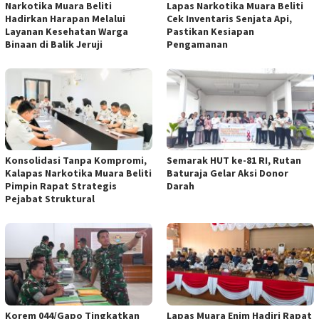
Narkotika Muara Beliti
Lapas Narkotika Muara Beliti
Hadirkan Harapan Melalui
Cek Inventaris Senjata Api,
Layanan Kesehatan Warga
Pastikan Kesiapan
Binaan di Balik Jeruji
Pengamanan
Konsolidasi Tanpa Kompromi,
Semarak HUT ke-81 RI, Rutan
Kalapas Narkotika Muara Beliti
Baturaja Gelar Aksi Donor
Pimpin Rapat Strategis
Darah
Pejabat Struktural
Korem 044/Gapo Tingkatkan
Lapas Muara Enim Hadiri Rapat