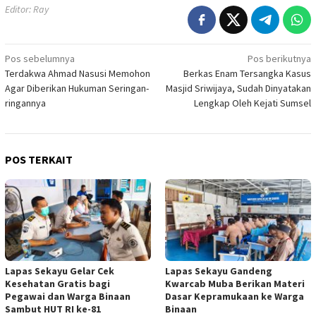
Editor: Ray
Navigasi
Pos sebelumnya
Pos berikutnya
Terdakwa Ahmad Nasusi Memohon
Berkas Enam Tersangka Kasus
pos
Agar Diberikan Hukuman Seringan-
Masjid Sriwijaya, Sudah Dinyatakan
ringannya
Lengkap Oleh Kejati Sumsel
POS TERKAIT
Lapas Sekayu Gelar Cek
Lapas Sekayu Gandeng
Kesehatan Gratis bagi
Kwarcab Muba Berikan Materi
Pegawai dan Warga Binaan
Dasar Kepramukaan ke Warga
Sambut HUT RI ke-81
Binaan