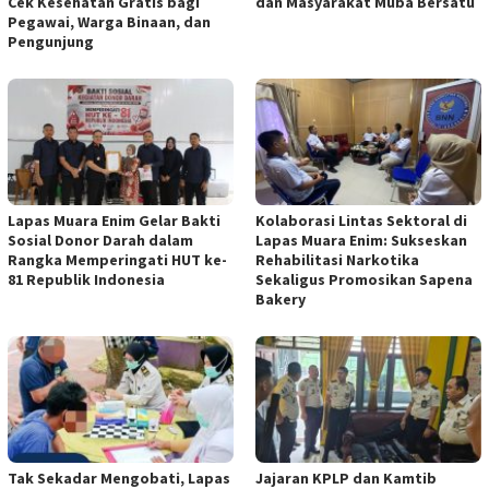
Cek Kesehatan Gratis bagi
dan Masyarakat Muba Bersatu
Pegawai, Warga Binaan, dan
Pengunjung
Lapas Muara Enim Gelar Bakti
Kolaborasi Lintas Sektoral di
Sosial Donor Darah dalam
Lapas Muara Enim: Sukseskan
Rangka Memperingati HUT ke-
Rehabilitasi Narkotika
81 Republik Indonesia
Sekaligus Promosikan Sapena
Bakery
Tak Sekadar Mengobati, Lapas
Jajaran KPLP dan Kamtib