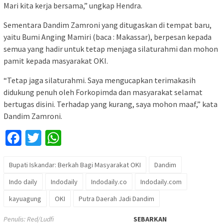
Mari kita kerja bersama,” ungkap Hendra.
Sementara Dandim Zamroni yang ditugaskan di tempat baru,
yaitu Bumi Anging Mamiri (baca : Makassar), berpesan kepada
semua yang hadir untuk tetap menjaga silaturahmi dan mohon
pamit kepada masyarakat OKI.
“Tetap jaga silaturahmi. Saya mengucapkan terimakasih
didukung penuh oleh Forkopimda dan masyarakat selamat
bertugas disini. Terhadap yang kurang, saya mohon maaf,” kata
Dandim Zamroni.
Facebook
Twitter
WhatsApp
Bupati Iskandar: Berkah Bagi Masyarakat OKI
Dandim
Indo daily
Indodaily
Indodaily.co
Indodaily.com
kayuagung
OKI
Putra Daerah Jadi Dandim
Penulis: Red/Ludfi
SEBARKAN