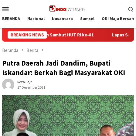
Loncat
Menu
ke
Mobile
konten
BERANDA
Nasional
Nusantara
Sumsel
OKI Maju Bersam
BREAKING NEWS
Lapas Sekayu Gandeng Kwarcab Muba Berikan Materi Dasar
Beranda
Berita
Putra Daerah Jadi Dandim, Bupati
Iskandar: Berkah Bagi Masyarakat OKI
Reza Fajri
17 Desember 2021