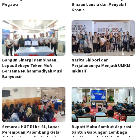
Pegawai
Binaan Lansia dan Penyakit
Kronis
Bangun Sinergi Pembinaan,
Narita Shibori dan
Lapas Sekayu Teken MoA
Perjalanannya Menjadi UMKM
Bersama Muhammadiyah Musi
Inklusif
Banyuasin
Semarak HUT RI ke-81, Lapas
Bupati Muba Sambut Aspirasi
Perempuan Palembang Gelar
Santun Gabungan Lembaga