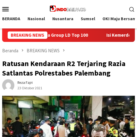
Loncat
Menu
ke
Mobile
konten
BERANDA
Nasional
Nusantara
Sumsel
OKI Maju Bersam
100
BREAKING NEWS
Isi Kemerdekaan dengan Kepedulian, Lapas Sekayu Be
Beranda
BREAKING NEWS
Ratusan Kendaraan R2 Terjaring Razia
Satlantas Polrestabes Palembang
Reza Fajri
23 Oktober 2021