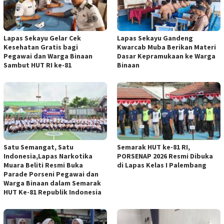
Lapas Sekayu Gelar Cek
Lapas Sekayu Gandeng
Kesehatan Gratis bagi
Kwarcab Muba Berikan Materi
Pegawai dan Warga Binaan
Dasar Kepramukaan ke Warga
Sambut HUT RI ke-81
Binaan
Satu Semangat, Satu
Semarak HUT ke-81 RI,
Indonesia,Lapas Narkotika
PORSENAP 2026 Resmi Dibuka
Muara Beliti Resmi Buka
di Lapas Kelas I Palembang
Parade Porseni Pegawai dan
Warga Binaan dalam Semarak
HUT Ke-81 Republik Indonesia