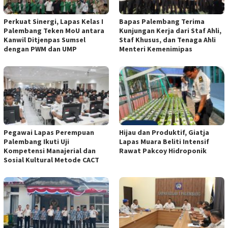
Perkuat Sinergi, Lapas Kelas I
Bapas Palembang Terima
Palembang Teken MoU antara
Kunjungan Kerja dari Staf Ahli,
Kanwil Ditjenpas Sumsel
Staf Khusus, dan Tenaga Ahli
dengan PWM dan UMP
Menteri Kemenimipas
Pegawai Lapas Perempuan
Hijau dan Produktif, Giatja
Palembang Ikuti Uji
Lapas Muara Beliti Intensif
Kompetensi Manajerial dan
Rawat Pakcoy Hidroponik
Sosial Kultural Metode CACT