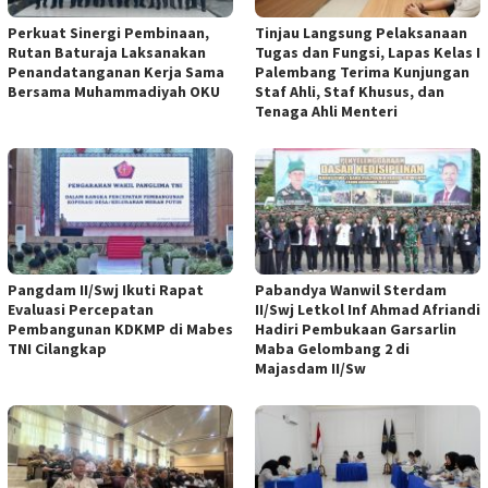
Perkuat Sinergi Pembinaan,
Tinjau Langsung Pelaksanaan
Rutan Baturaja Laksanakan
Tugas dan Fungsi, Lapas Kelas I
Penandatanganan Kerja Sama
Palembang Terima Kunjungan
Bersama Muhammadiyah OKU
Staf Ahli, Staf Khusus, dan
Tenaga Ahli Menteri
Pangdam II/Swj Ikuti Rapat
Pabandya Wanwil Sterdam
Evaluasi Percepatan
II/Swj Letkol Inf Ahmad Afriandi
Pembangunan KDKMP di Mabes
Hadiri Pembukaan Garsarlin
TNI Cilangkap
Maba Gelombang 2 di
Majasdam II/Sw