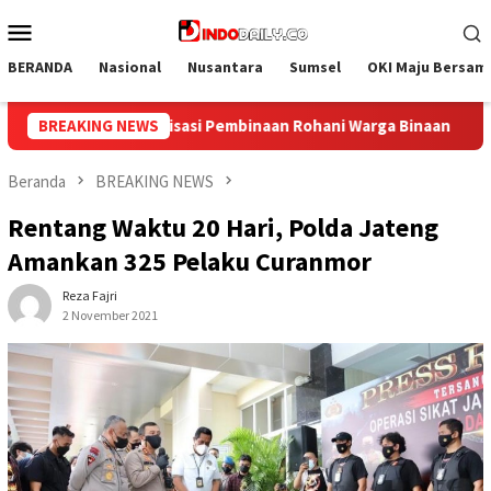
Loncat
Menu
ke
Mobile
konten
BERANDA
Nasional
Nusantara
Sumsel
OKI Maju Bersam
ga Binaan
BREAKING NEWS
Bangun Kesamaan Persepsi, Lapas Narkotika Mu
Beranda
BREAKING NEWS
Rentang Waktu 20 Hari, Polda Jateng
Amankan 325 Pelaku Curanmor
Reza Fajri
2 November 2021