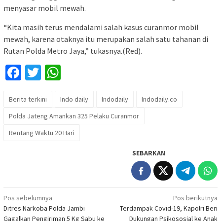
menyasar mobil mewah.
“Kita masih terus mendalami salah kasus curanmor mobil
mewah, karena otaknya itu merupakan salah satu tahanan di
Rutan Polda Metro Jaya,” tukasnya.(Red).
Facebook
Twitter
WhatsApp
Berita terkini
Indo daily
Indodaily
Indodaily.co
Polda Jateng Amankan 325 Pelaku Curanmor
Rentang Waktu 20 Hari
SEBARKAN
Navigasi
Pos sebelumnya
Pos berikutnya
Ditres Narkoba Polda Jambi
Terdampak Covid-19, Kapolri Beri
pos
Gagalkan Pengiriman 5 Kg Sabu ke
Dukungan Psikososial ke Anak