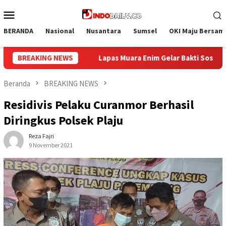
Loncat
Menu
ke
Mobile
konten
BERANDA
Nasional
Nusantara
Sumsel
OKI Maju Bersam
Bakti Sosial Donor Darah dalam Rangka Memperingati HUT ke-81 
BREAKING NEWS
Beranda
BREAKING NEWS
Residivis Pelaku Curanmor Berhasil
Diringkus Polsek Plaju
Reza Fajri
9 November 2021