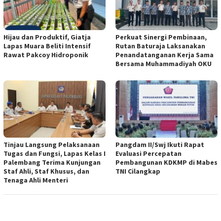
Hijau dan Produktif, Giatja
Perkuat Sinergi Pembinaan,
Lapas Muara Beliti Intensif
Rutan Baturaja Laksanakan
Rawat Pakcoy Hidroponik
Penandatanganan Kerja Sama
Bersama Muhammadiyah OKU
Tinjau Langsung Pelaksanaan
Pangdam II/Swj Ikuti Rapat
Tugas dan Fungsi, Lapas Kelas I
Evaluasi Percepatan
Palembang Terima Kunjungan
Pembangunan KDKMP di Mabes
Staf Ahli, Staf Khusus, dan
TNI Cilangkap
Tenaga Ahli Menteri