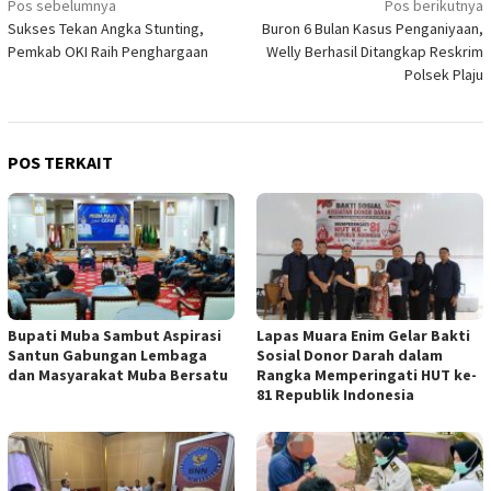
Navigasi
Pos sebelumnya
Pos berikutnya
Sukses Tekan Angka Stunting,
Buron 6 Bulan Kasus Penganiyaan,
pos
Pemkab OKI Raih Penghargaan
Welly Berhasil Ditangkap Reskrim
Polsek Plaju
POS TERKAIT
Bupati Muba Sambut Aspirasi
Lapas Muara Enim Gelar Bakti
Santun Gabungan Lembaga
Sosial Donor Darah dalam
dan Masyarakat Muba Bersatu
Rangka Memperingati HUT ke-
81 Republik Indonesia