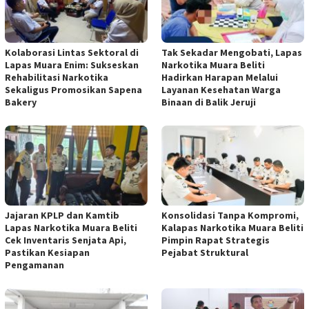
Kolaborasi Lintas Sektoral di
Tak Sekadar Mengobati, Lapas
Lapas Muara Enim: Sukseskan
Narkotika Muara Beliti
Rehabilitasi Narkotika
Hadirkan Harapan Melalui
Sekaligus Promosikan Sapena
Layanan Kesehatan Warga
Bakery
Binaan di Balik Jeruji
Jajaran KPLP dan Kamtib
Konsolidasi Tanpa Kompromi,
Lapas Narkotika Muara Beliti
Kalapas Narkotika Muara Beliti
Cek Inventaris Senjata Api,
Pimpin Rapat Strategis
Pastikan Kesiapan
Pejabat Struktural
Pengamanan